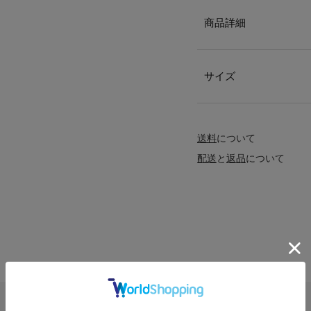
商品詳細
サイズ
送料
について
配送
と
返品
について