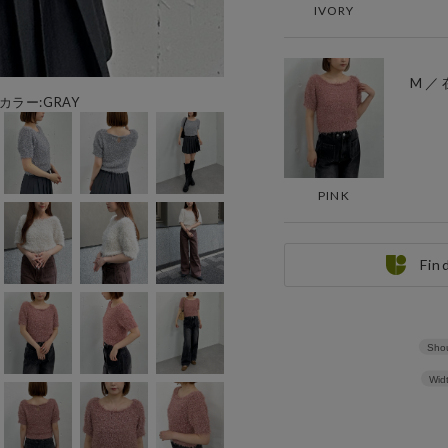
IVORY
M ／
用カラー:GRAY
PINK
Fin
Shou
Wid