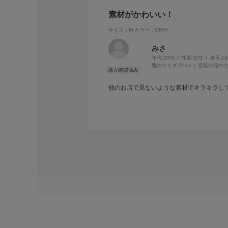
素材がかわいい！
サイズ：M
カラー：GRAY
みさ
年代:
20代
性別:
女性
身長:
1
靴のサイズ:
25cm
普段の服のサ
他のお店で見ないような素材でキラキラし