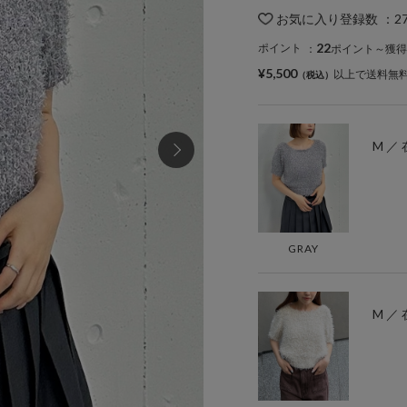
お気に入り登録数
：
2
22
ポイント
：
ポイント～獲得
¥5,500
以上で送料無
M ／
GRAY
M ／