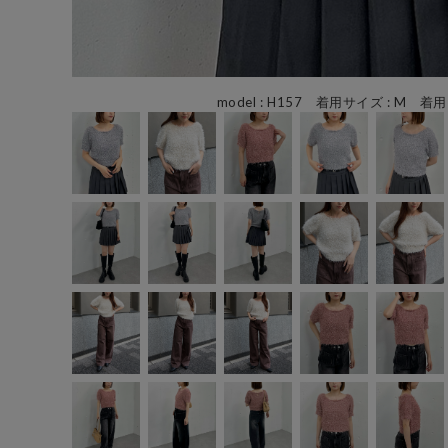
model : H157 着用サイズ : M 着