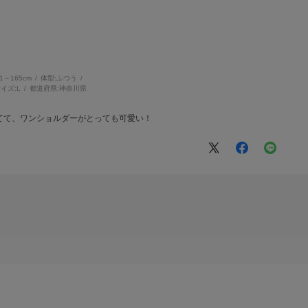
61～165cm
体型:
ふつう
イズ:
L
都道府県:
神奈川県
てて、ワンショルダーがとっても可愛い！