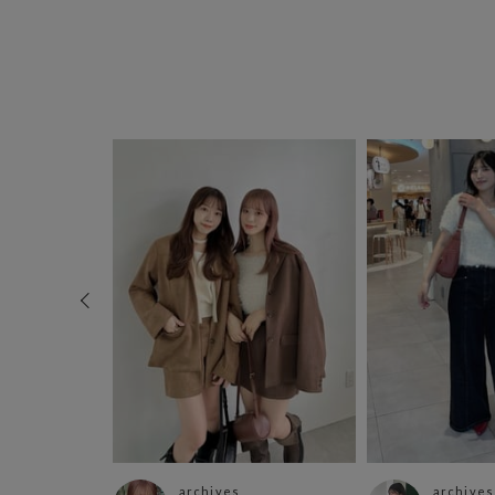
archives
archives