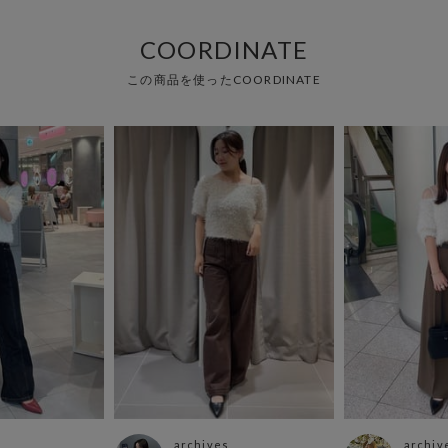
COORDINATE
この商品を使ったCOORDINATE
archives
archiv