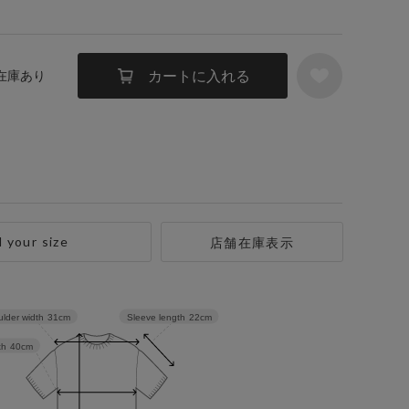
カートに入れる
 在庫あり
d your size
店舗在庫表示
Sleeve length
22cm
lder width
31cm
th
40cm