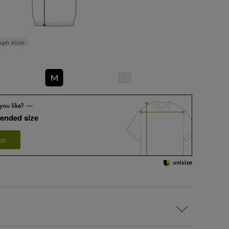
ngth
41cm
M
ended size
 on