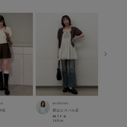
es
archives
arch
9店
郡山エスパル店
新宿
m i r u
tak
163cm
157c