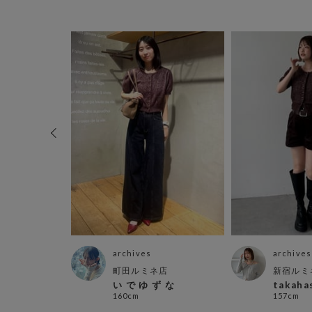
archives
archives
アプラザ店
町田ルミネ店
新宿ルミ
い で ゆ ず な
takaha
160cm
157cm