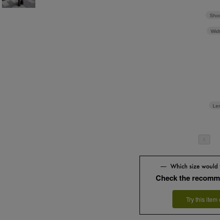
Shou
Wid
Le
Check the recomm
Try this item