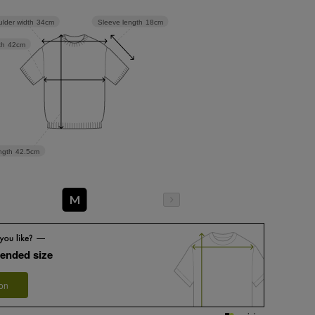
Sleeve length
18cm
lder width
34cm
th
42cm
ngth
42.5cm
M
ended size
 on