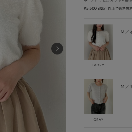
：
ポイント～獲得
¥5,500
以上で送料無
M ／
IVORY
M ／
GRAY