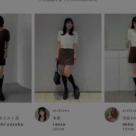
archives
archiv
ネエスト店
本部
渋谷10
shi yuzuka
ranze
miho
161cm
157cm