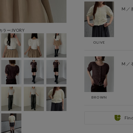
M ／ 
カラー:IVORY
OLIVE
M ／
BROWN
Fin