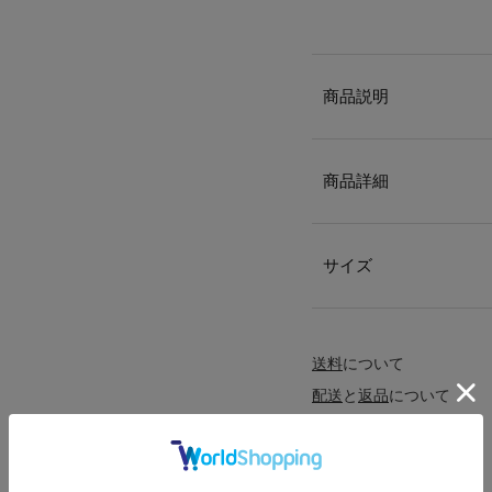
商品説明
商品詳細
サイズ
送料
について
配送
と
返品
について