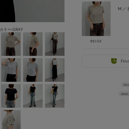
M ／
用カラー:GRAY
BEIGE
Fin
Sho
Width