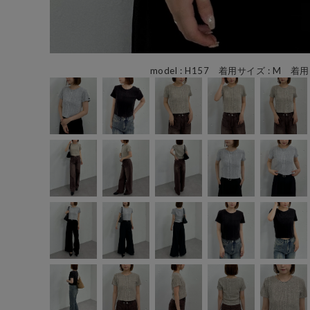
model : H157 着用サイズ : M 着