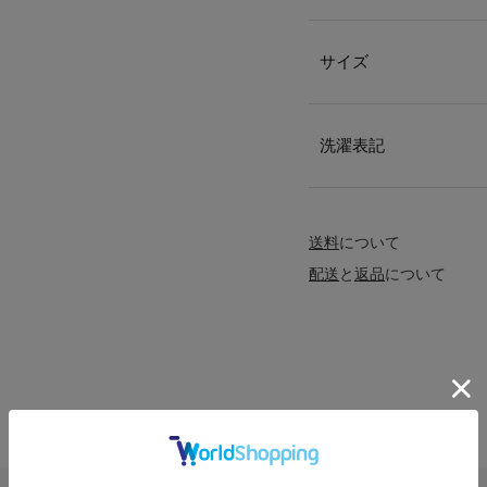
サイズ
洗濯表記
送料
について
配送
と
返品
について