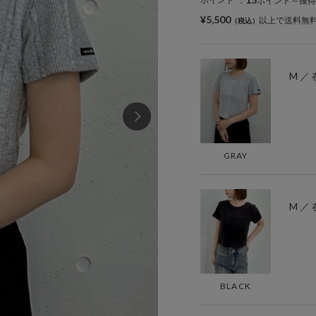
：
ポイント～獲得
¥5,500
以上で送料無
M ／
GRAY
M ／
BLACK