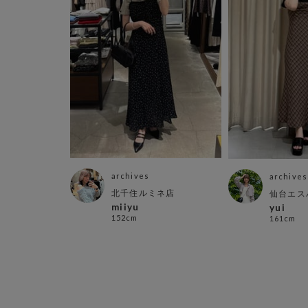
archives
archives
北千住ルミネ店
仙台エス
miiyu
yui
152cm
161cm