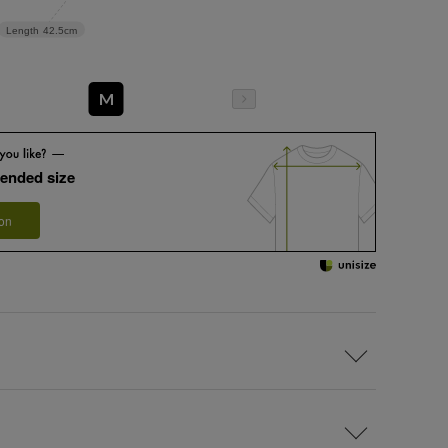
Length
42.5cm
M
ended size
 on