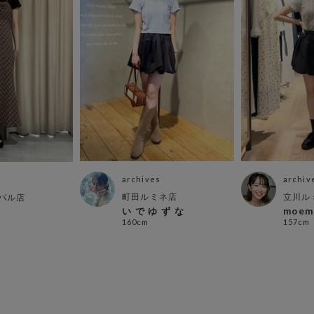
archives
archiv
町田ルミネ店
立川ル
パル店
い で ゆ ず な
moem
160cm
157cm