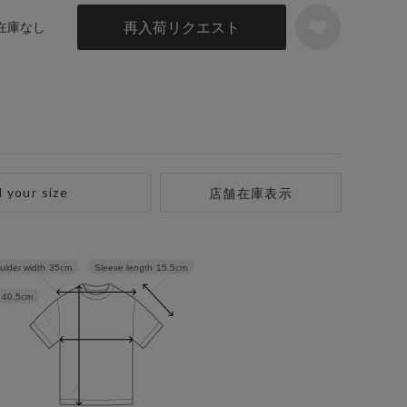
再入荷リクエスト
 在庫なし
d your size
店舗在庫表示
Sleeve length
15.5cm
ulder width
35cm
40.5cm