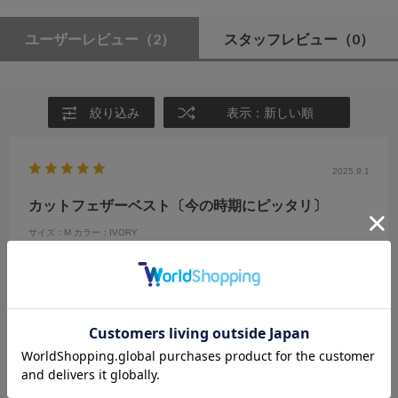
ユーザーレビュー
（2）
スタッフレビュー
（0）
絞り込み
表示：新しい順
2025.9.1
カットフェザーベスト〔今の時期にピッタリ〕
サイズ：M
カラー：IVORY
みー
年代:
20代
性別:
女性
身長:
161～165cm
体型:
ふつう
靴のサイズ:
24cm
普段の服のサイズ:
M
都道府県:
東京都