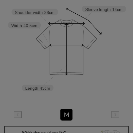
Sleeve length
14cm
Shoulder width
38cm
Width
40.5cm
Length
43cm
M