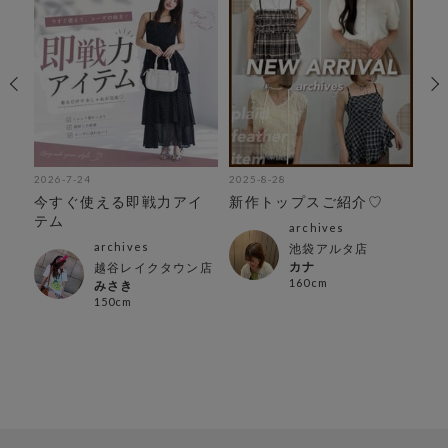
2026-7-24
2025-8-28
202
今すぐ使える即戦力アイ
新作トップスご紹介♡
暑
テム
ム
archives
archives
池袋アルタ店
カナ
越谷レイクタウン店
160cm
みさき
150cm