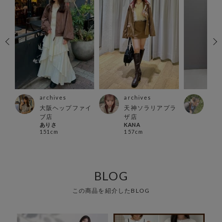
archives
archives
arc
ズ店
大阪ヘップファイ
天神ソラリアプラ
横浜
Momi
ブ店
ザ店
162
ありさ
KANA
151cm
157cm
BLOG
この商品を紹介したBLOG