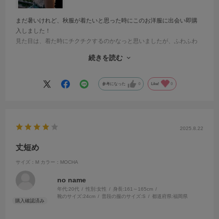
まだ暑いけれど、秋服が着たいと思った時にこのお洋服に出会い即購
入しました！
見た目は、着た時にチクチクするのかなっと思いましたが、ふわふわ
した生地でとても着やすくずっと触っていたくなる感じです！
続きを読む
ディズニーに着て行きました！
とても写真映えもするしオススメです。
参考になった
0
Like!
0
タンクトップの形だと脇が大きく開いているものも多いですが、ピタ
ッとしていて下着などが見える心配もありません。
2025.8.22
色々な所に着てお出かけしたいです！
丈短め
サイズ：M
カラー：MOCHA
no name
年代:
20代
性別:
女性
身長:
161～165cm
靴のサイズ:
24cm
普段の服のサイズ:
S
都道府県:
福岡県