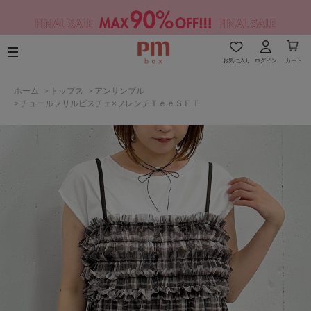
お気に入り
ログイン
カート
ホーム
>
トップス
>
アンサンブル
>
チュールフリルビスチェ×フレンチＴｅｅＳＥＴ