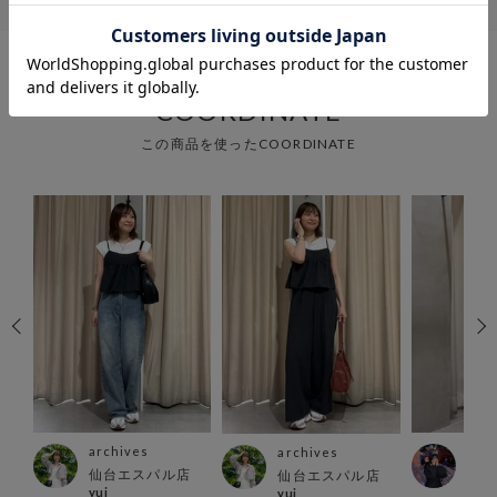
COORDINATE
この商品を使ったCOORDINATE
archives
arc
archives
仙台エスパル店
名古
仙台エスパル店
yui
yui
ーモ