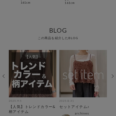
161cm
161cm
yum
154
BLOG
この商品を紹介したBLOG
2025-9-5
2025-8-31
202
ブ紹
【人気】トレンドカラー&
セットアイテム♪
新
の
柄アイテム
archives