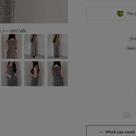
Fin
用カラー:BROWN
Sho
Width