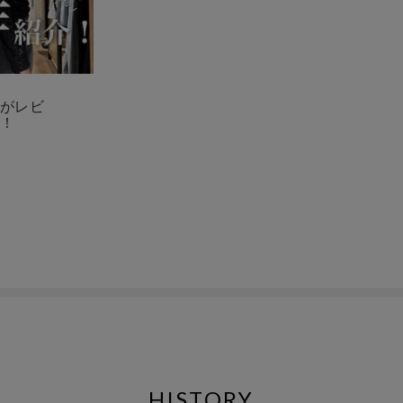
がレビ
！
HISTORY