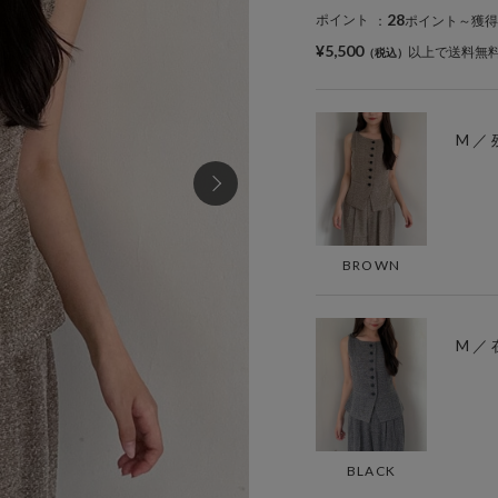
28
ポイント
：
ポイント～獲得
¥5,500
以上で送料無
M ／ 
BROWN
M ／
BLACK