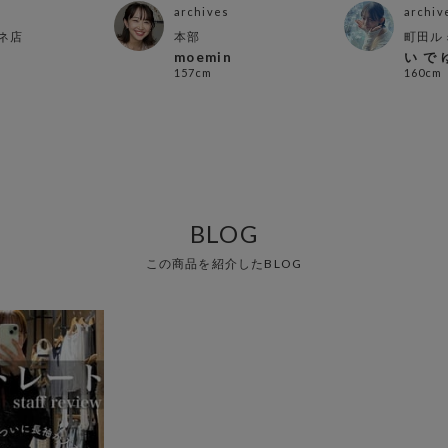
archives
archiv
ネ店
本部
町田ル
moemin
い で 
157cm
160cm
BLOG
この商品を紹介したBLOG