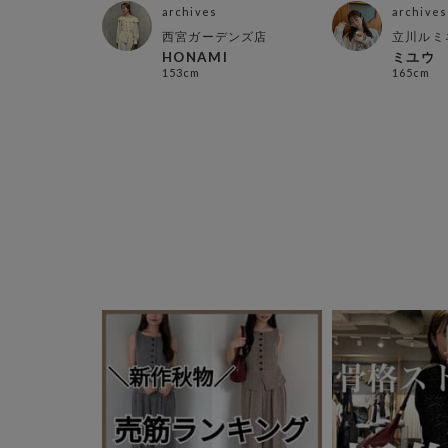
archives
archives
アプラザ店
西宮ガーデンズ店
立川ルミ
HONAMI
ミユウ
153cm
165cm