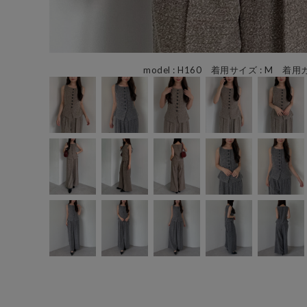
model : H160 着用サイズ : M 着