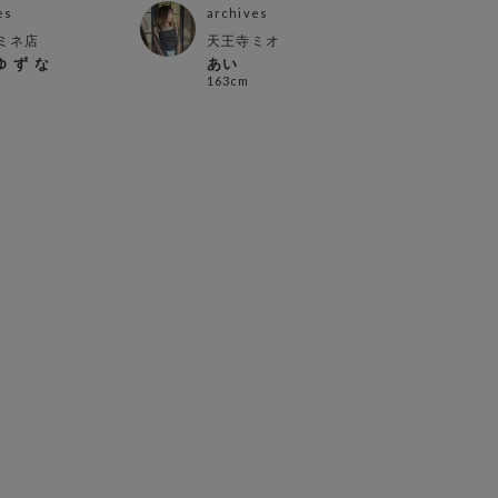
es
archives
arch
ミネ店
天王寺ミオ
町田
ゆ ず な
あい
ちゃ
163cm
159c