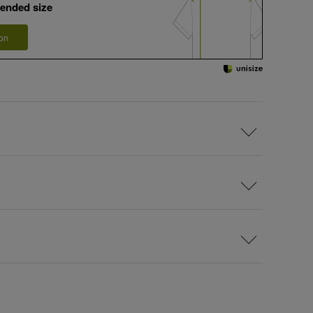
ended size
 on