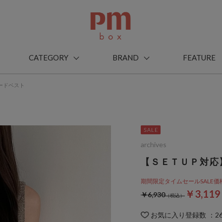
CATEGORY
BRAND
FEATURE
ードベスト
archives
【ＳＥＴＵＰ対応
期間限定タイムセールSALE価格から
￥3,11
￥6,930
お気に入り登録数
：
2