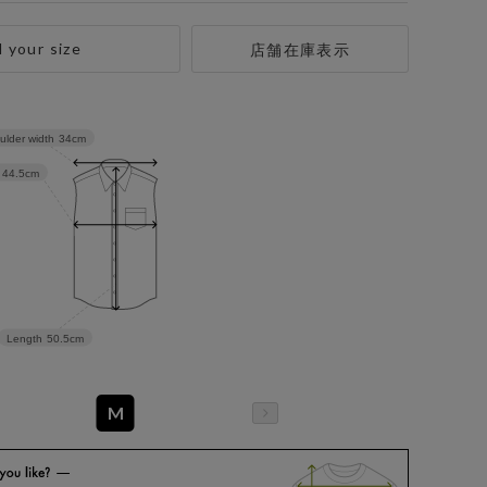
d your size
店舗在庫表示
ulder width
34cm
44.5cm
Length
50.5cm
M