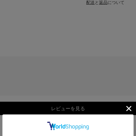
配送
と
返品
について
レビューを見る