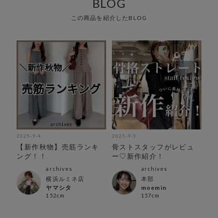
BLOG
この商品を紹介したBLOG
2025-9-4
2025-9-3
【新作秋物】売筋ランキ
骨ストスタッフがレビュ
ング！！
ー♡新作紹介！
archives
archives
横浜ルミネ店
本部
ヤマシタ
moemin
152cm
157cm