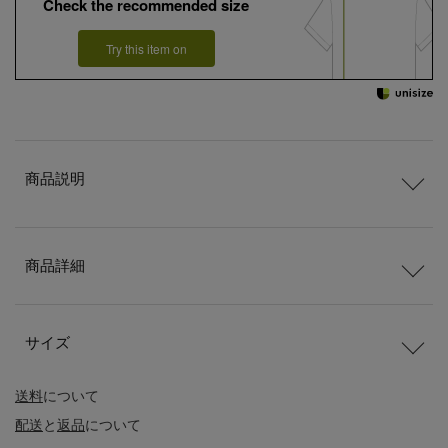
Check the recommended size
Try this item on
商品説明
商品詳細
サイズ
送料
について
配送
と
返品
について