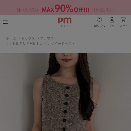
お気に入り
ログイン
カート
ホーム
>
トップス
>
ブラウス
>
【ＳＥＴＵＰ対応】ボタンツイードベスト