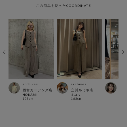
この商品を使ったCOORDINATE
archives
archives
arc
プラ
西宮ガーデンズ店
立川ルミネ店
本部
HONAMI
ミユウ
moe
153cm
165cm
157