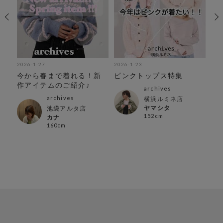
2026-1-27
2026-1-23
202
新
今から春まで着れる！新
ピンクトップス特集
今
作アイテムのご紹介♪
作
archives
archives
横浜ルミネ店
ヤマシタ
池袋アルタ店
152cm
カナ
160cm