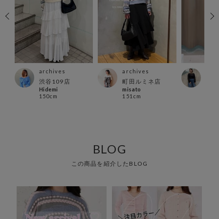
archives
archives
arc
スト
渋谷109店
町田ルミネ店
郡山
Hidemi
misato
まみ
150cm
151cm
150
BLOG
この商品を紹介したBLOG