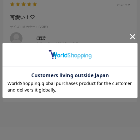
2026.2.2
可愛い！🤍
サイズ：M
カラー：IVORY
ぽぽ
年代:
10代
性別:
女性
身長:
161～165cm
体型:
ふつう
普段の服のサイズ:
M
すっと落ちるタイプだから、ジーンズはもちろんどんなスカートにも
合うから嬉しい！
骨ストだけど、だぼだぼせず綺麗に着れました💖
参考になった
0
Like!
0