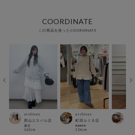
COORDINATE
この商品を使ったCOORDINATE
archives
archives
arc
スト
郡山エスパル店
町田ルミネ店
横浜
おと
ayano
里 菜
162cm
156cm
154
ka