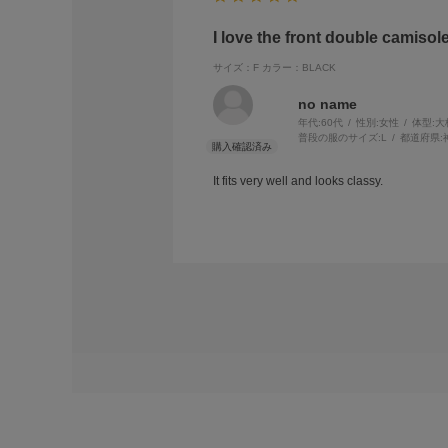
I love the front double camisole
サイズ：F
カラー：BLACK
no name
年代:
60代
性別:
女性
体型:
大
普段の服のサイズ:
L
都道府県:
It fits very well and looks classy.