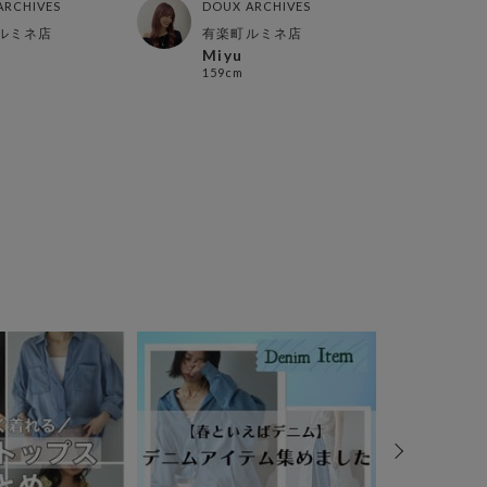
ARCHIVES
DOUX ARCHIVES
DOUX
ルミネ店
有楽町ルミネ店
本八
Miyu
Aya
159cm
160c