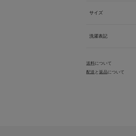
サイズ
洗濯表記
送料
について
配送
と
返品
について