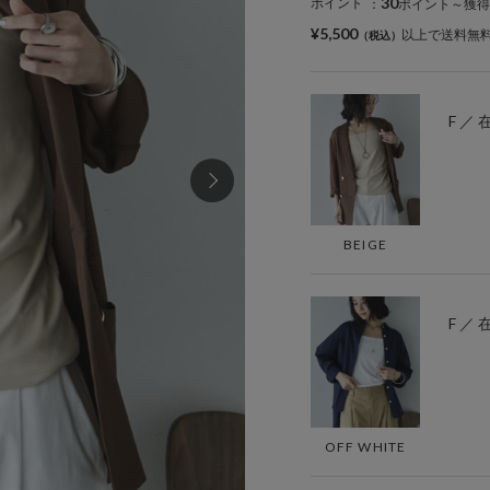
30
ポイント
：
ポイント～獲得
¥5,500
以上で送料無
F ／
BEIGE
F ／
OFF WHITE