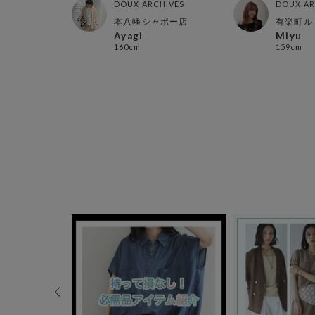
HIVES
DOUX ARCHIVES
DOUX AR
ンズ店
本八幡シャポー店
有楽町ル
Ayagi
Miyu
160cm
159cm