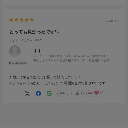
2026.4.4
とっても良かったです♡
サイズ：M
カラー：GRAY
すす
年代:
20代
性別:
女性
身長:
161～165cm
体型:
大柄
靴のサイズ:
24cm
普段の服のサイズ:
L
都道府県:
埼玉県
新宿ルミネ点で友人とお揃いで購入しました！
オフショルにもなり、カジュアルな雰囲気なので着やすいです！
参考になった
1
Like!
1