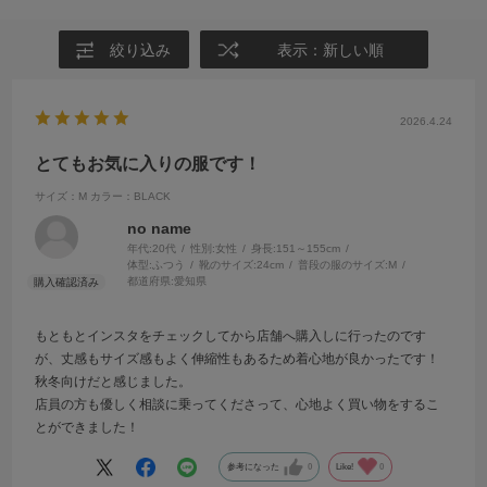
絞り込み
表示：新しい順
2026.4.24
とてもお気に入りの服です！
サイズ：M
カラー：BLACK
no name
年代:
20代
性別:
女性
身長:
151～155cm
体型:
ふつう
靴のサイズ:
24cm
普段の服のサイズ:
M
都道府県:
愛知県
もともとインスタをチェックしてから店舗へ購入しに行ったのです
が、丈感もサイズ感もよく伸縮性もあるため着心地が良かったです！
秋冬向けだと感じました。
店員の方も優しく相談に乗ってくださって、心地よく買い物をするこ
とができました！
参考になった
0
Like!
0