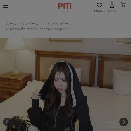
お気に入り
ログイン
カート
ホーム
>
ワンピース
>
マキシワンピース
>
lace foodie offshoulder maxi onepiece