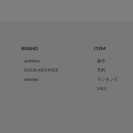
BRAND
ITEM
archives
新作
DOUX ARCHIVES
予約
amerge.
ランキング
SALE