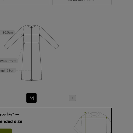
h
36.5cm
Waist
62cm
ngth
68cm
M
ended size