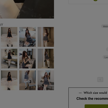
AY
Widt
Le
Check the recomm