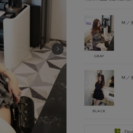
M ／ 
GRAY
M ／ 
BLACK
Fin