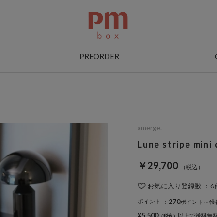
PREORDER
amerge.
Lune stripe mini
￥29,700
お気に入り登録数
：
6
270
ポイント
：
ポイント～獲
¥5,500
以上で送料無