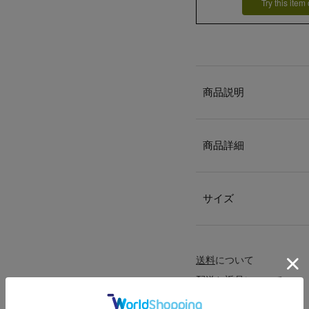
Try this item
商品説明
商品詳細
サイズ
送料
について
配送
と
返品
について