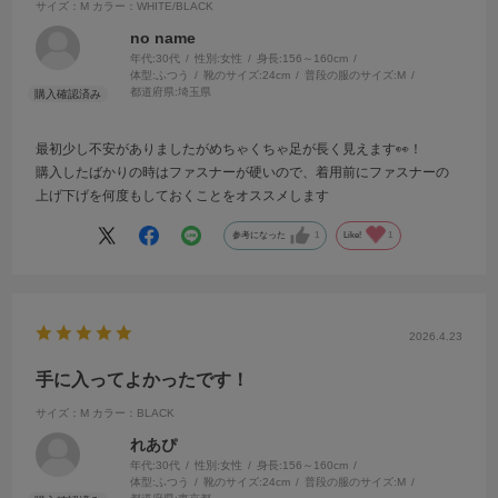
サイズ：M
カラー：WHITE/BLACK
no name
年代:
30代
性別:
女性
身長:
156～160cm
体型:
ふつう
靴のサイズ:
24cm
普段の服のサイズ:
M
都道府県:
埼玉県
最初少し不安がありましたがめちゃくちゃ足が長く見えます👀！
購入したばかりの時はファスナーが硬いので、着用前にファスナーの
上げ下げを何度もしておくことをオススメします
参考になった
1
Like!
1
2026.4.23
手に入ってよかったです！
サイズ：M
カラー：BLACK
れあぴ
年代:
30代
性別:
女性
身長:
156～160cm
体型:
ふつう
靴のサイズ:
24cm
普段の服のサイズ:
M