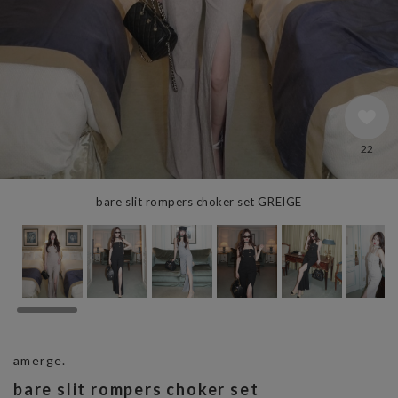
22
bare slit rompers choker set GREIGE
amerge.
bare slit rompers choker set