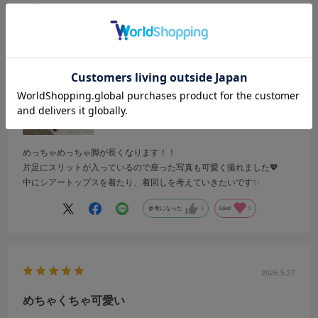
ぴよ
年代:
20代
性別:
女性
身長:
156～160cm
体型:
ふつう
靴のサイズ:
25cm
普段の服のサイズ:
S
都道府県:
大阪府
めっちゃめっちゃ脚が長くなります！！
片足にスリットが入っているので座った写真も可愛く撮れました💖
中にシアートップスを着たり、着回しを考えていきたいです✨️
参考になった
1
Like!
1
2026.5.27
めちゃくちゃ可愛い