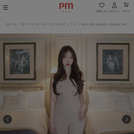
お気に入り
ログイン
カート
ホーム
>
オーバーオール
>
オールインワン
>
bare slit rompers choker set