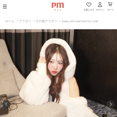
お気に入り
ログイン
カート
ホーム
>
アウター
>
その他アウター
>
2way arm warmer fur coat