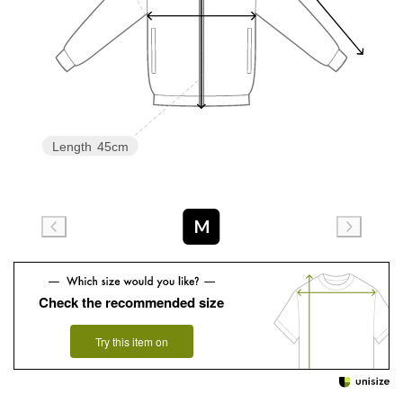
Length
45cm
M
Check the recommended size
Try this item on