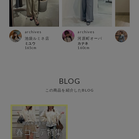
archives
archives
arc
ァイ
池袋ルミネ店
河原町オーパ
仙台
ミユウ
カナネ
ゆう
165cm
160cm
165
BLOG
この商品を紹介したBLOG