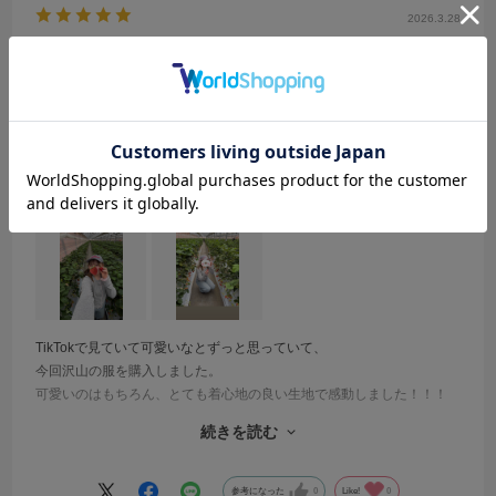
2026.3.28
念願！！！
サイズ：M
カラー：BLACK
さつまいも
年代:
10代
性別:
女性
身長:
151～155cm
体型:
ふつう
靴のサイズ:
24cm
普段の服のサイズ:
M
都道府県:
埼玉県
TikTokで見ていて可愛いなとずっと思っていて、
今回沢山の服を購入しました。
可愛いのはもちろん、とても着心地の良い生地で感動しました！！！
長持ちしそうだし沢山着ようと思います。
続きを読む
靴も購入したのですが、とても軽く、ヒール付きのローファーなのに
長時間はいても平気で感動しました。店員さんもとても優しくてずっ
と付き添ってくれてアドバイスもくれたおかげで居心地もよかった
参考になった
0
Like!
0