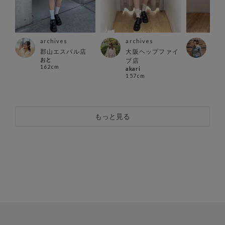
archives
archives
arc
ス店
郡山エスパル店
大阪ヘップファイ
仙台
おと
ゆう
ブ店
162cm
165
akari
157cm
もっと見る