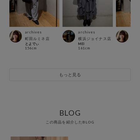
archives
archives
arc
町田ルミネ店
横浜ジョイナス店
町田
とよでぃ
MEI
とよ
156cm
161cm
156
もっと見る
BLOG
この商品を紹介したBLOG