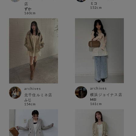
ミコ
店
152cm
ずか
160cm
archives
archives
横浜ジョイナス店
北千住ルミネ店
MEI
ふじ
161cm
154cm