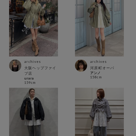
archives
archives
大阪ヘップファイ
河原町オーパ
アンノ
ブ店
158cm
urara
159cm