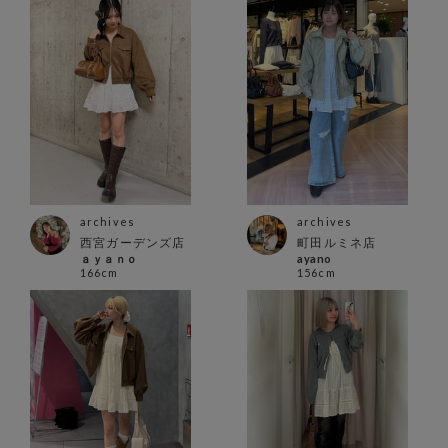
archives
archives
西宮ガーデンズ店
町田ルミネ店
ａｙａｎｏ
ayano
166cm
156cm