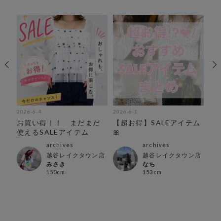
2026-6-4
2026-6-1
202
ン
お買い得！！ まだまだ
【超お得】SALEアイテム
寒
使えるSALEアイテム
🎀
🌸
archives
archives
越谷レイクタウン店
越谷レイクタウン店
みさき
なち
150cm
153cm