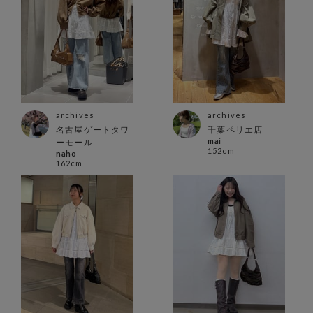
archives
archives
名古屋ゲートタワ
千葉ペリエ店
mai
ーモール
152cm
naho
162cm