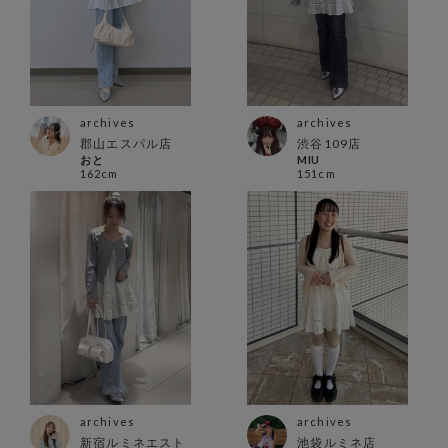
archives
archives
郡山エスパル店
渋谷109店
おと
MIU
162cm
151cm
archives
archives
新宿ルミネエスト
池袋ルミネ店