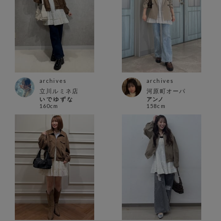
archives
archives
立川ルミネ店
河原町オーパ
い で ゆ ず な
アンノ
160cm
158cm