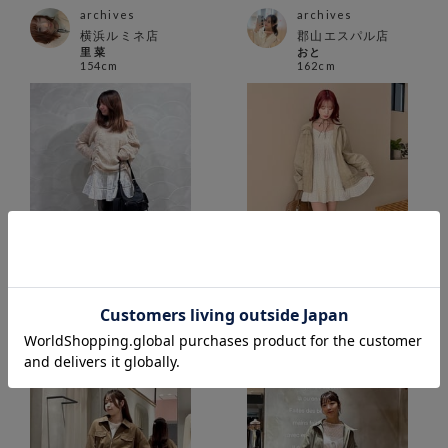
archives
archives
横浜ルミネ店
郡山エスパル店
里 菜
おと
154cm
162cm
archives
archives
横浜ルミネ店
アミュエスト博多
Hina
KANA
155cm
157cm