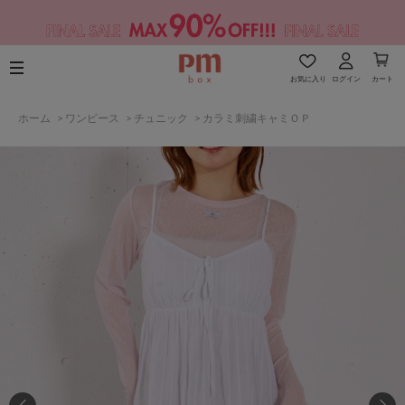
お気に入り
ログイン
カート
ホーム
>
ワンピース
>
チュニック
>
カラミ刺繍キャミＯＰ