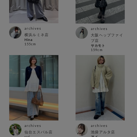
archives
archives
横浜ルミネ店
大阪ヘップファイ
Hina
ブ店
155cm
サカモト
159cm
archives
archives
仙台エスパル店
池袋アルタ店
yui
アイ