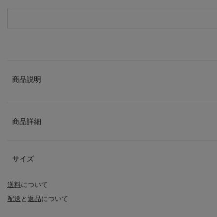
商品説明
商品詳細
サイズ
送料
について
配送
と
返品
について