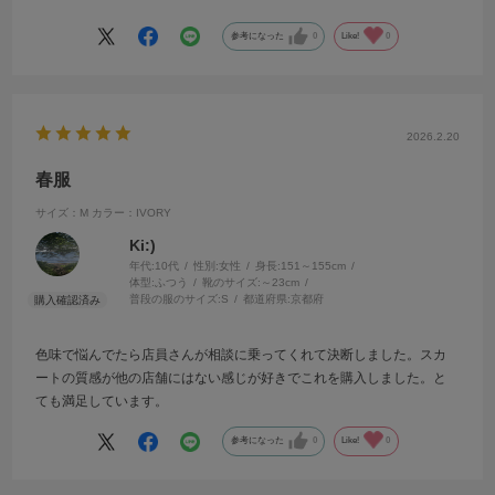
手間とお金がかかってしまったのは残念でした。
参考になった
0
Like!
0
2026.2.20
春服
サイズ：M
カラー：IVORY
Ki:)
年代:
10代
性別:
女性
身長:
151～155cm
体型:
ふつう
靴のサイズ:
～23cm
普段の服のサイズ:
S
都道府県:
京都府
色味で悩んでたら店員さんが相談に乗ってくれて決断しました。スカ
ートの質感が他の店舗にはない感じが好きでこれを購入しました。と
ても満足しています。
参考になった
0
Like!
0