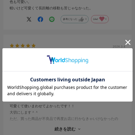
色も可愛い。
軽いけど可愛くて長距離の移動も苦じゃなかった。
参考になった
0
Like!
0
2026.3.4
気に入りました！
サイズ：M
カラー：CHARCOAL GRAY
みみ
年代:
30代
可愛くて使いまわせてよかったです！！
大切にします＾＾
ただ、買った商品が不良品で再度お店に行かなきゃいけなかったの
で、手間がかかりました。電車賃もあったため、不良品を持ってきた
続きを読む
方に何かクーポンなどあるとありがたいです。