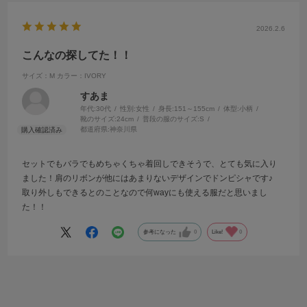
2026.2.6
こんなの探してた！！
サイズ：M
カラー：IVORY
すあま
年代:
30代
性別:
女性
身長:
151～155cm
体型:
小柄
靴のサイズ:
24cm
普段の服のサイズ:
S
都道府県:
神奈川県
セットでもバラでもめちゃくちゃ着回しできそうで、とても気に入り
ました！肩のリボンが他にはあまりないデザインでドンピシャです♪
取り外しもできるとのことなので何wayにも使える服だと思いまし
た！！
参考になった
0
Like!
0