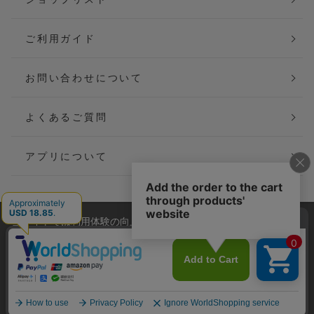
ご利用ガイド
お問い合わせについて
よくあるご質問
アプリについて
当サイトでは利用体験の向上およびコンテンツの最適な提供、ト
会社概要
特定商取引法に基づく表記
ラフィックの分析を目的としてCookieを使用しています。
サイトの閲覧を継続された場合、Cookieの利用に同意したことも
ご利用規約
個人情報保護方針
のといたします。
詳細については
プライバシーポリシー
をご確認ください。
Copyright(C) P&M co.,ltd All Rights Reserved.
承諾する