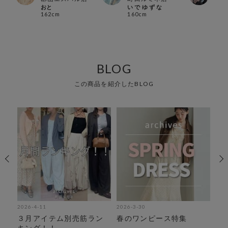
おと
い で ゆ ず な
𝙷𝙰𝚁
162cm
160cm
152
BLOG
この商品を紹介したBLOG
2026-4-11
2026-3-30
202
３月アイテム別売筋ラン
春のワンピース特集
＼
！週
キング！！
集