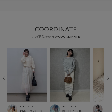
COORDINATE
この商品を使ったCOORDINATE
archives
archives
arc
郡山エスパル店
町田ルミネ店
川崎