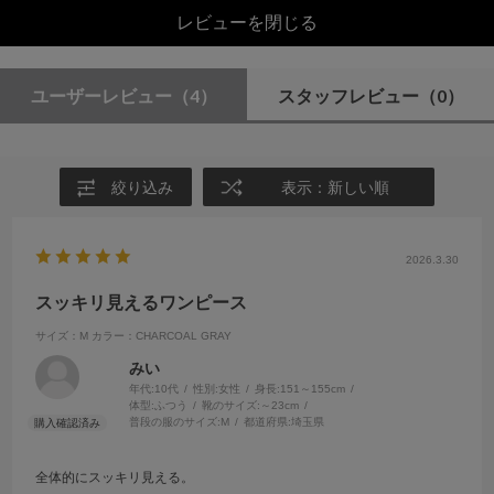
レビューを閉じる
ユーザーレビュー
（4）
スタッフレビュー
（0）
絞り込み
表示：新しい順
2026.3.30
スッキリ見えるワンピース
サイズ：M
カラー：CHARCOAL GRAY
みい
年代:
10代
性別:
女性
身長:
151～155cm
体型:
ふつう
靴のサイズ:
～23cm
普段の服のサイズ:
M
都道府県:
埼玉県
全体的にスッキリ見える。