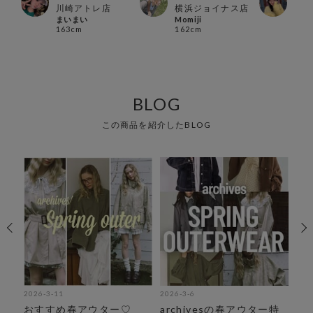
博多
川崎アトレ店
横浜ジョイナス店
ルク
まいまい
Momiji
スケ
163cm
162cm
160
BLOG
この商品を紹介したBLOG
2026-3-11
2026-3-6
202
カ
おすすめ春アウター♡
archivesの春アウター特
《