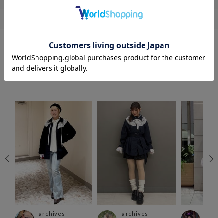
COORDINATE
この商品を使ったCOORDINATE
archives
archives
arc