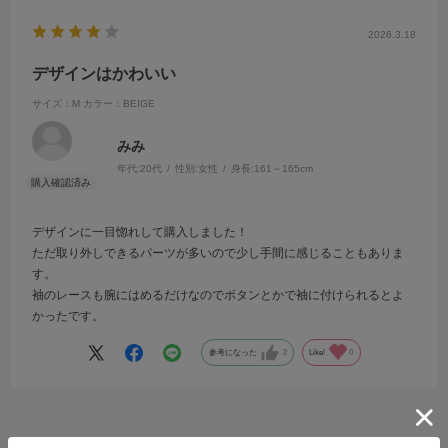
2026.3.18
デザインはかわいい
サイズ：M
カラー：BEIGE
みみ
年代:
20代
性別:
女性
身長:
161～165cm
デザインに一目惚れして購入しました！
ただ取り外しできるパーツが多いので少し手間に感じることもありま
す。
袖のレースも腕にはめるだけなのでボタンとかで袖に付けられるとよ
かったです。
参考になった
2
Like!
0