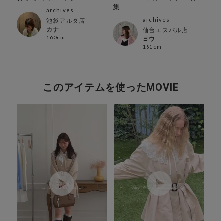
コ
集
品T
archives
archives
池袋アルタ店
カナ
仙台エスパル店
160cm
ヨウ
161cm
このアイテムを使ったMOVIE