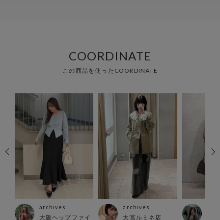
COORDINATE
この商品を使ったCOORDINATE
archives
archives
arc
店
大阪ヘップファイ
大宮ルミネ店
横浜