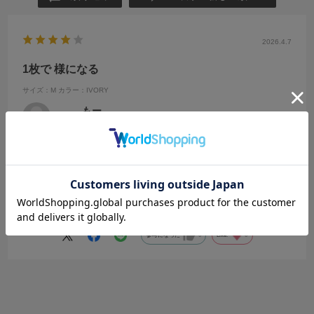
2026.4.7
1枚で 様になる
サイズ：M
カラー：IVORY
もー
年代:
10代
性別:
女性
身長:
156～160cm
体型:
ふつう
靴のサイズ:
～23cm
普段の服のサイズ:
S
都道府県:
東京都
薄手なので インナーでもいいし これから暖かくなってきたら1枚でも
ギャザーが入ってて可愛い 、
シンプルなので 合わせやすいと思います
参考になった
0
Like!
0