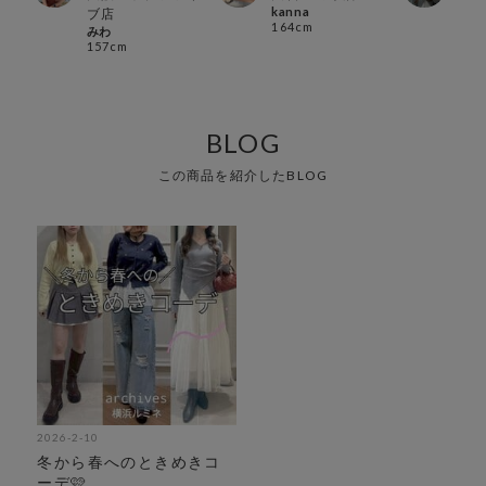
kanna
ヨコ
ブ店
164cm
155
みわ
157cm
BLOG
この商品を紹介したBLOG
2026-2-10
冬から春へのときめきコ
ーデ🩷