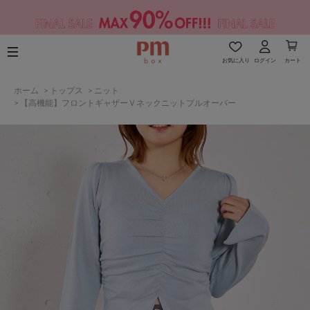
お気に入り
ログイン
カート
ホーム
>
トップス
>
ニット
>
【高機能】フロントギャザーＶネックニットプルオーバー