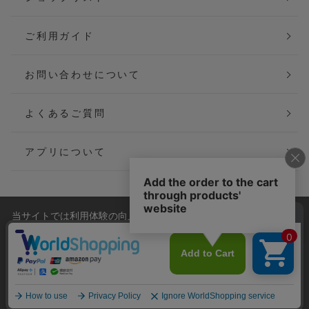
ご利用ガイド
お問い合わせについて
よくあるご質問
アプリについて
当サイトでは利用体験の向上およびコンテンツの最適な提供、ト
会社概要
特定商取引法に基づく表記
ラフィックの分析を目的としてCookieを使用しています。
サイトの閲覧を継続された場合、Cookieの利用に同意したことも
ご利用規約
個人情報保護方針
のといたします。
詳細については
プライバシーポリシー
をご確認ください。
Copyright(C) P&M co.,ltd All Rights Reserved.
承諾する