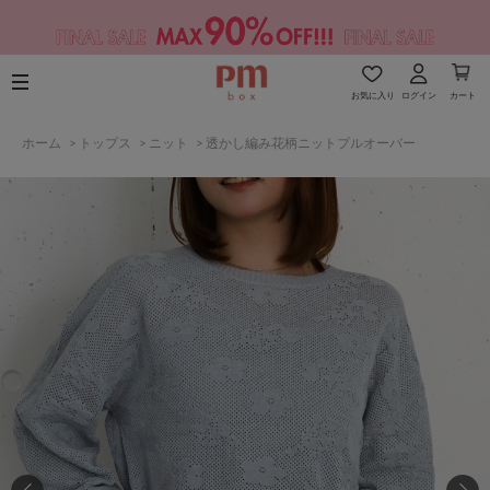
お気に入り
ログイン
カート
ホーム
>
トップス
>
ニット
>
透かし編み花柄ニットプルオーバー