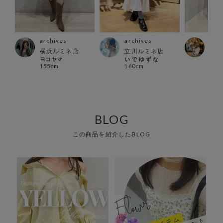
archives
archives
arc
ウン
横浜ルミネ店
立川ルミネ店
町田
ヨコヤマ
い で ゆ ず な
aya
155cm
160cm
156
BLOG
この商品を紹介したBLOG