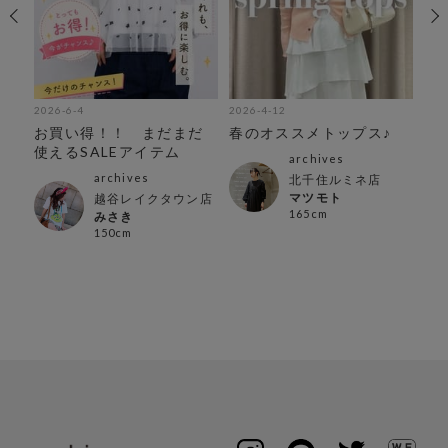
2026-6-4
2026-4-12
202
お買い得！！ まだまだ
春のオススメトップス♪
再
使えるSALEアイテム
ピ
archives
archives
北千住ルミネ店
マツモト
越谷レイクタウン店
165cm
みさき
150cm