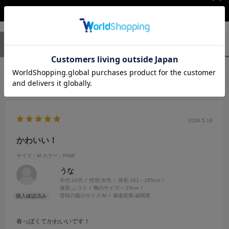
レビューを閉じる
ユーザーレビュー
（1）
スタッフレビュー
（0）
絞り込み
表示：新しい順
2026.5.18
かわいい！
サイズ：M
カラー：PINK
うな
年代:
10代
性別:
女性
身長:
161～165cm
体型:
ふつう
靴のサイズ:
～23cm
普段の服のサイズ:
M
都道府県:
福岡県
春っぽくてかわいいです！