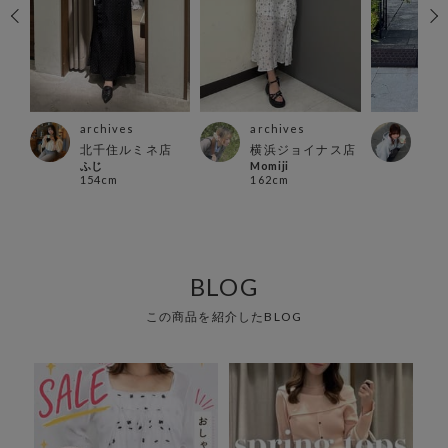
archives
archives
arc
北千住ルミネ店
横浜ジョイナス店
横浜
ふじ
Momiji
Hina
154cm
162cm
155
BLOG
この商品を紹介したBLOG