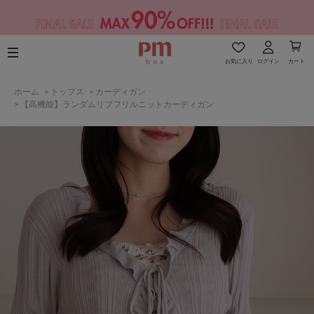
お気に入り
ログイン
カート
ホーム
>
トップス
>
カーディガン
>
【高機能】ランダムリブフリルニットカーディガン