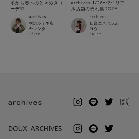
冬から春へのときめきコ
archives 1/26〜2/1リア
1/2
！週
ーデ🩷
ル店舗の売れ筋TOP5
1/
末限
archives
archives
横浜ルミネ店
仙台エスパル店
ヤマシタ
ヨウ
152cm
161cm