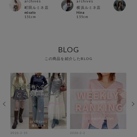
archives
archives
arc
町田ルミネ店
横浜ルミネ店
横浜
misato
Hina
ヨコ
151cm
155cm
155
BLOG
この商品を紹介したBLOG
2026-2-10
2026-2-2
202