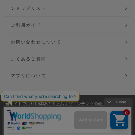
ショップリスト
ご利用ガイド
お問い合わせについて
よくあるご質問
アプリについて
当サイトでは利用体験の向上およびコンテンツの最適な提供、ト
会社概要
特定商取引法に基づく表記
ラフィックの分析を目的としてCookieを使用しています。
サイトの閲覧を継続された場合、Cookieの利用に同意したことも
ご利用規約
個人情報保護方針
のといたします。
詳細については
プライバシーポリシー
をご確認ください。
Copyright(C) P&M co.,ltd All Rights Reserved.