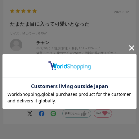
2026.3.12
たまたま目に入って可愛いとなった
サイズ：M
カラー：GRAY
チャン
年代:
30代
性別:
女性
身長:
151～155cm
体型:
ふつう
靴のサイズ:
25cm
普段の服のサイズ:
M
都道府県:
大阪府
久しぶりにarchivesに行き、購入しました。
カーディガンの薄手は持っていなかったのと、
グレーを選ぶことが無かったのですが、友達もスタッフの方もとても
勧めてくれたので、購入にいたりました！まだ着て出かけてないので
続きを読む
すが、デニムやスカートに合わせても使い勝手良いなと思ったので、
今度出かける時に着るのが楽しみです！
参考になった
0
Like!
0