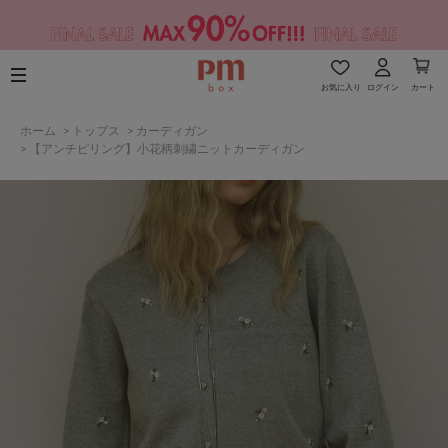
お気に入り
ログイン
カート
ホーム
>
トップス
>
カーディガン
>
【アンチピリング】小花柄刺繍ニットカーディガン