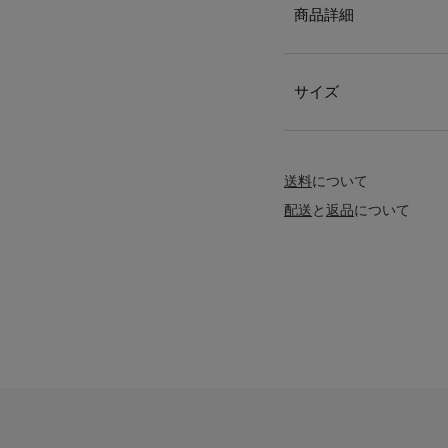
商品詳細
サイズ
送料
について
配送
と
返品
について