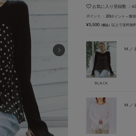
お気に入り登録数
：
6
20
ポイント
：
ポイント～獲得
¥5,500
以上で送料無
M ／
BLACK
M ／