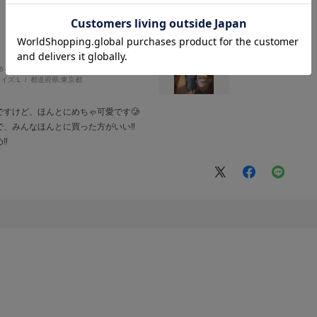
56～160cm
体型:
ふつう
イズ:
L
都道府県:
東京都
すけど、ほんとにめちゃ可愛です🥲‎
、みんなほんとに買った方がいい‼️
‼️