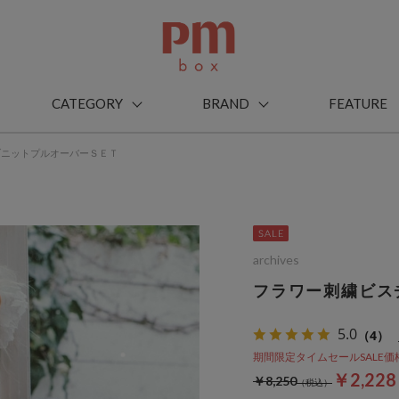
CATEGORY
BRAND
FEATURE
ブニットプルオーバーＳＥＴ
archives
フラワー刺繍ビス
5.0
（4）
期間限定タイムセールSALE価格から
￥2,22
￥8,250