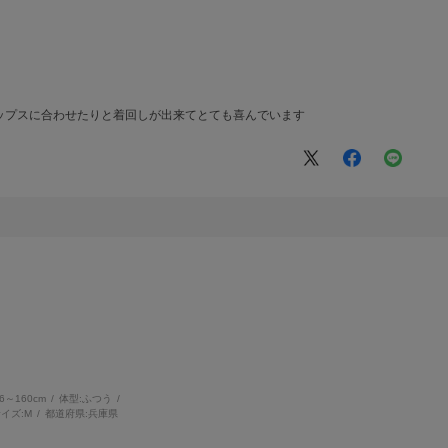
ップスに合わせたりと着回しが出来てとても喜んでいます
56～160cm
体型:
ふつう
イズ:
M
都道府県:
兵庫県