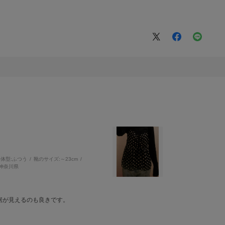
体型:
ふつう
靴のサイズ:
～23cm
神奈川県
裾が見えるのも良きです。