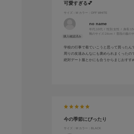
可愛すぎる💕
サイズ：M
カラー：OFF WHITE
no name
年代:
10代
性別:
女性
身長:
1
靴のサイズ:
24cm
普段の服のサ
学校の行事で着ていこうと思って買ったんで
周りの友達みんなにも褒められまくったので
絶対デート服とかにも合うからまじおすすめ
今の季節にぴったり
サイズ：M
カラー：BLACK