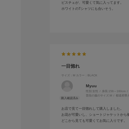
ビスチェが、可愛くて気に入ってます。
ホワイトのTシャツにも合いそう。
一目惚れ
サイズ：M
カラー：BLACK
Myuu
性別:
女性
身長:
156～160cm
普段の服のサイズ:
M
都道府県:
お店で見て一目惚れして購入しました。
お花が可愛いし、ショートジャケットから
どこから見ても可愛くてお気に入りです。