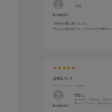
くに
大学生の娘に買いました。
デニムに合わせたり、ビスチェだけ他のト
かわいい！
サイズ：M
カラー：BLACK
ぴよこ
年代:
10代
性別:
女性
身長:
1
靴のサイズ:
24cm
普段の服のサ