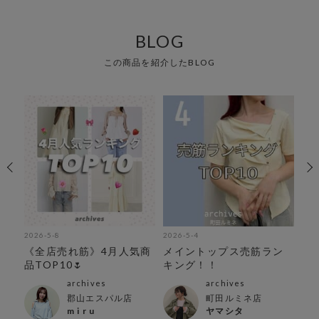
BLOG
この商品を紹介したBLOG
2026-5-8
2026-5-4
202
ご
《全店売れ筋》4月人気商
メイントップス売筋ラン
便
品TOP10🌷
キング！！
テ
archives
archives
郡山エスパル店
町田ルミネ店
m i r u
ヤマシタ