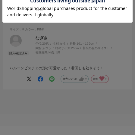
2026.4.3
商品について
サイズ：M
カラー：PINK
なぎさ
年代:
20代
性別:
女性
身長:
161～165cm
体型:
ふつう
靴のサイズ:
25cm
普段の服のサイズ:
L
都道府県:
神奈川県
バルーンビスチェの形が可愛かった！着回しも効きそう！
参考になった
0
Like!
0