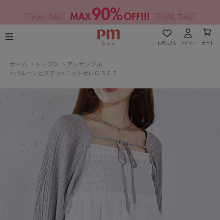
お気に入り
ログイン
カート
ホーム
>
トップス
>
アンサンブル
>
バルーンビスチェ×ニットボレロＳＥＴ