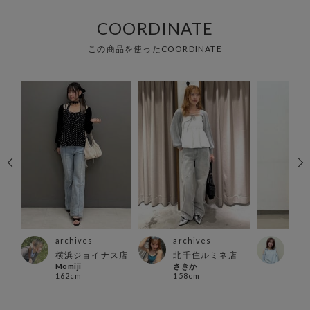
COORDINATE
この商品を使ったCOORDINATE
archives
archives
arc
横浜ジョイナス店
北千住ルミネ店
郡山
Momiji
さきか
m i r
162cm
158cm
163