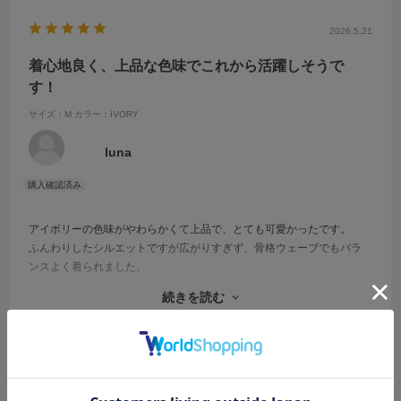
2026.5.21
着心地良く、上品な色味でこれから活躍しそうで
す！
サイズ：M
カラー：IVORY
luna
アイボリーの色味がやわらかくて上品で、とても可愛かったです。
ふんわりしたシルエットですが広がりすぎず、骨格ウェーブでもバラ
ンスよく着られました。
ビスチェとボレロのセットなので別々でも使いやすく、コーデの幅が
続きを読む
広がりそうです。
これからたくさん着たいと思います♡
参考になった
0
Like!
0