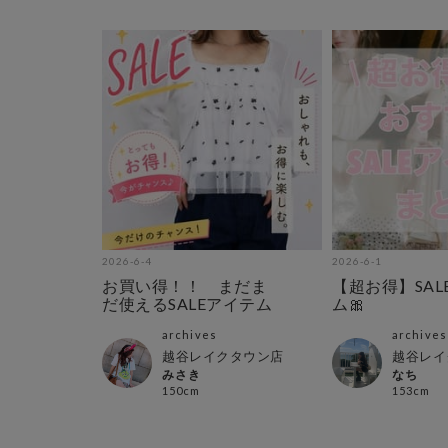
2026-6-4
2026-6-1
お買い得！！ まだま
【超お得】SAL
だ使えるSALEアイテム
ム🎀
archives
archives
越谷レイクタウン店
越谷レイ
みさき
なち
150cm
153cm