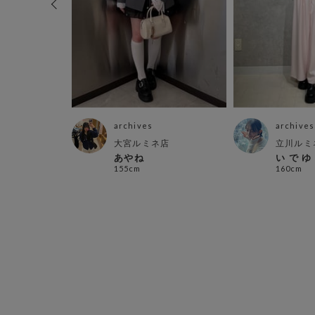
archives
archives
店
大宮ルミネ店
立川ルミ
あやね
い で ゆ
155cm
160cm