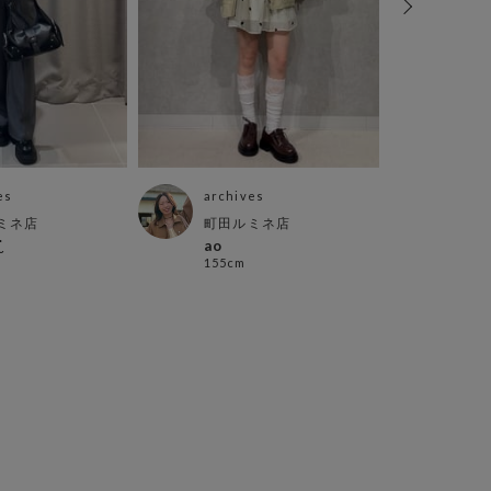
es
archives
arch
ミネ店
町田ルミネ店
郡山
̮
ao
m i 
155cm
163c