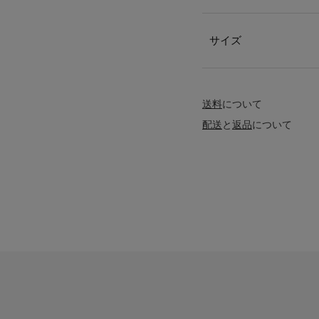
サイズ
送料
について
配送
と
返品
について