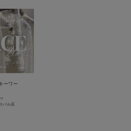
キーワー
es
スパル店