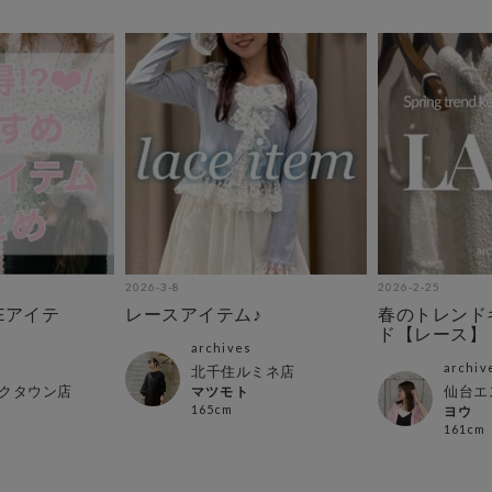
2026-3-8
2026-2-25
Eアイテ
レースアイテム♪
春のトレンド
ド【レース】
archives
archiv
北千住ルミネ店
クタウン店
仙台エ
マツモト
165cm
ヨウ
161cm