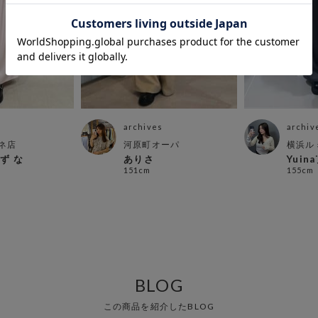
archives
archiv
ネ店
河原町オーパ
横浜ル
 ず な
ありさ
Yuina¨
151cm
155cm
BLOG
この商品を紹介したBLOG