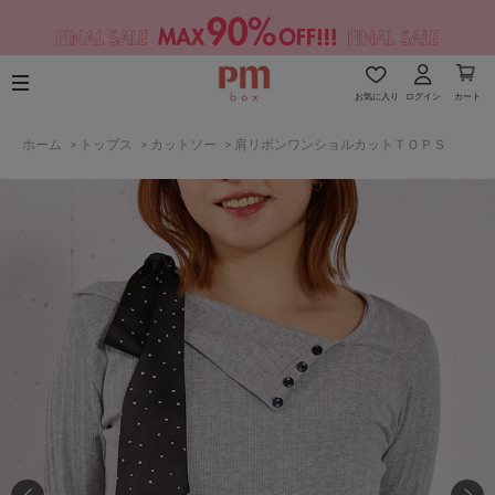
お気に入り
ログイン
カート
ホーム
>
トップス
>
カットソー
>
肩リボンワンショルカットＴＯＰＳ