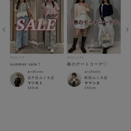
2026-7-5
2026-3-24
202
催
summer sale！
春のデートコーデ♡
春
中
archives
archives
北千住ルミネ店
町田ルミネ店
マツモト
ヤマシタ
165cm
152cm