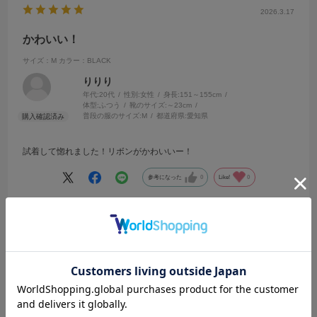
2026.3.17
かわいい！
サイズ：M
カラー：BLACK
りりり
年代:
20代
性別:
女性
身長:
151～155cm
体型:
ふつう
靴のサイズ:
～23cm
普段の服のサイズ:
M
都道府県:
愛知県
試着して惚れました！リボンがかわいいー！
参考になった
0
Like!
0
2026.3.12
かわいい！
サイズ：M
カラー：NAVY