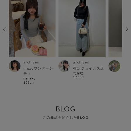
archives
archives
arc
mozoワンダーシ
横浜ジョイナス店
横浜
タワ
わかな
Momi
ティ
163cm
162
nanako
158cm
BLOG
この商品を紹介したBLOG