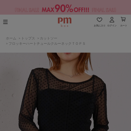
お気に入り
ログイン
カート
ホーム
>
トップス
>
カットソー
>
フロッキーハートチュールクルーネックＴＯＰＳ