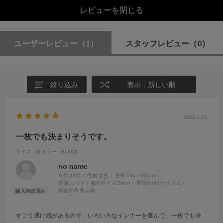
レビューを閉じる
ユーザーレビュー
（1）
スタッフレビュー
（0）
絞り込み
表示：新しい順
2026.3.15
一枚でも決まりそうです。
サイズ：M
カラー：BLACK
no name
年代:
10代
性別:
女性
身長:
161～165cm
体型:
ふつう
靴のサイズ:
24cm
普段の服のサイズ:
L
都道府県:
東京都
すごく透け感があるので、いろいろなインナーを選んで、一枚でも決