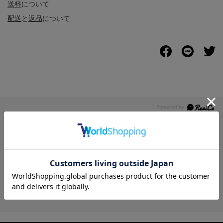
送料
について
配送
と
返品
について
レビュー
5.0
1
レビュー件数：
件