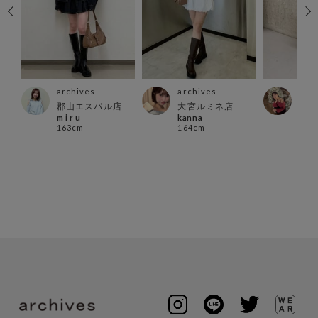
archives
arc
archives
店
大宮ルミネ店
西宮
郡山エスパル店
kanna
ａｙ
m i r u
164cm
166
163cm