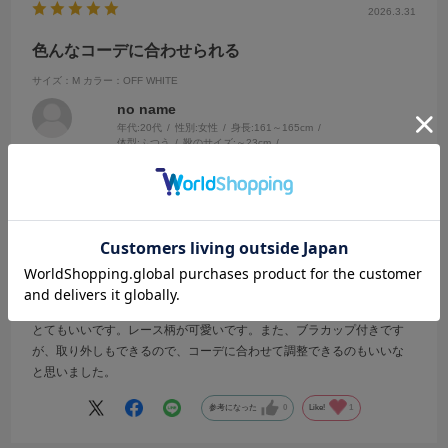
2026.3.31
色んなコーデに合わせられる
サイズ：M
カラー：OFF WHITE
no name
年代:
20代
性別:
女性
身長:
161～165cm
体型:
ふつう
靴のサイズ:
～23cm
普段の服のサイズ:
M
都道府県:
神奈川県
こういうのを1枚持っておくと、色んなコーデのインナーに使えるので
とてもいいです。レース柄が可愛いです。また、ブラカップ付きです
が、取り外しもできるので、コーデに合わせて調整できるのもいいな
と思いました。
参考になった
0
Like!
1