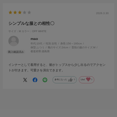
2026.3.30
シンプルな服との相性〇
サイズ：M
カラー：OFF WHITE
mao
年代:
10代
性別:
女性
身長:
156～160cm
体型:
ふつう
靴のサイズ:
24cm
普段の服のサイズ:
M
都道府県:
徳島県
インナーとして着用すると、裾がトップスから少し出るのでアクセン
トが付きます。可愛さを演出できます。
参考になった
0
Like!
0