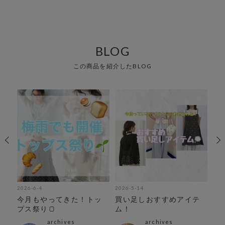
BLOG
この商品を紹介したBLOG
2026-6-4
2026-5-14
202
今月もやってきた！トッ
買い足しおすすめアイテ
メ
！週
プス祭り🍞
ム！
キ
archives
archives