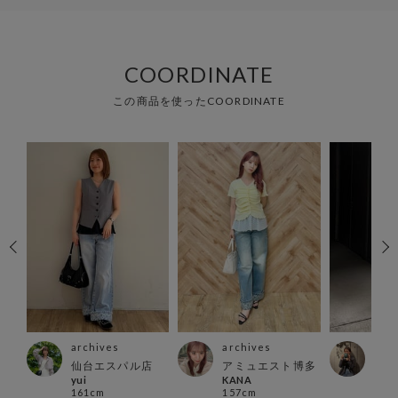
COORDINATE
この商品を使ったCOORDINATE
archives
archives
arc
仙台エスパル店
アミュエスト博多
池袋
yui
KANA
nak
161cm
157cm
164