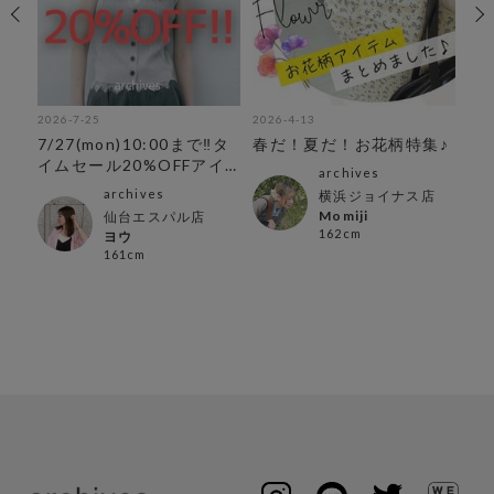
2026-7-25
2026-4-13
202
7/27(mon)10:00まで‼︎タ
春だ！夏だ！お花柄特集♪
春
イムセール20%OFFアイ
中
archives
テム
archives
横浜ジョイナス店
Momiji
仙台エスパル店
162cm
ヨウ
161cm