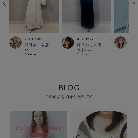
archives
archives
arc
町田ルミネ店
町田ルミネ店
アミ
ao
とよでぃ
KAN
155cm
156cm
157
BLOG
この商品を紹介したBLOG