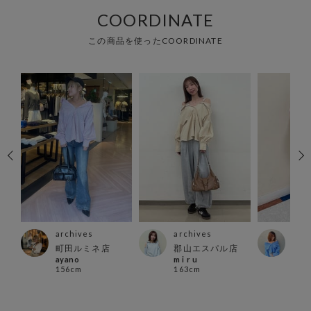
COORDINATE
この商品を使ったCOORDINATE
archives
arc
archives
町田ルミネ店
池袋
博多
郡山エスパル店
ayano
Hide
m i r u
156cm
150
163cm