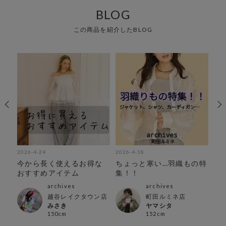
BLOG
この商品を紹介したBLOG
2026-4-24
2026-4-18
202
催
今から長く使えるお得な
ちょっと寒い…羽織もの特
春
おすすめアイテム
集！！
中
archives
archives
越谷レイクタウン店
町田ルミネ店
みさき
ヤマシタ
150cm
152cm