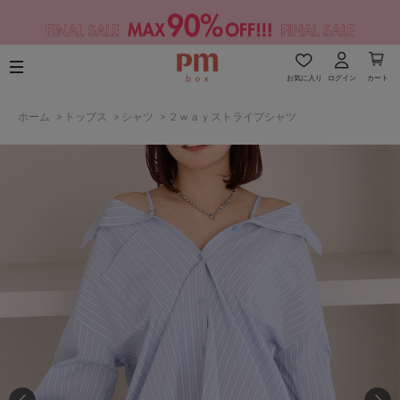
お気に入り
ログイン
カート
ホーム
>
トップス
>
シャツ
>
２ｗａｙストライプシャツ