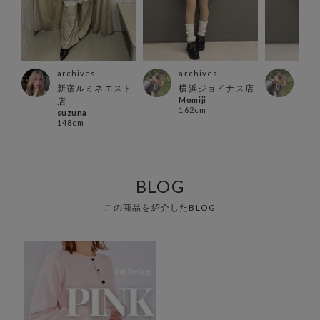
archives
archives
arc
新宿ルミネエスト
横浜ジョイナス店
横浜
Momiji
Momi
店
162cm
162
suzuna
148cm
BLOG
この商品を紹介したBLOG