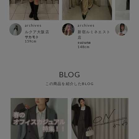
archives
archives
arc
ァイ
ルクア大阪店
新宿ルミネエスト
千葉
サカモト
Rina
店
159cm
150
suzuna
148cm
BLOG
この商品を紹介したBLOG