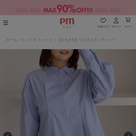
お気に入り
ログイン
カート
ホーム
>
トップス
>
シャツ
>
【ＯＮかわ】ウエストタックシャツ