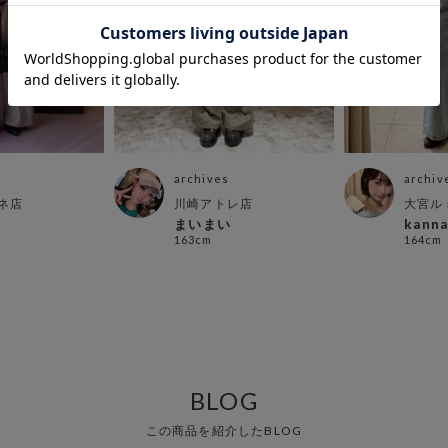
archives
archiv
ネ店
川崎アトレ店
大宮ル
まいまい
kann
163cm
164cm
BLOG
この商品を紹介したBLOG