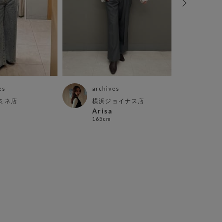
es
archives
arch
ミネ店
横浜ジョイナス店
町田
a
Arisa
aya
165cm
156c