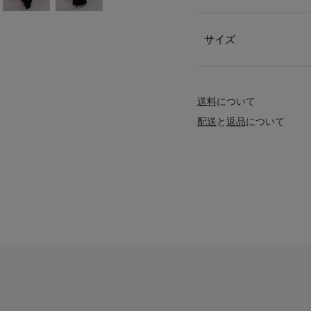
サイズ
送料
について
配送
と
返品
について