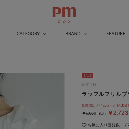
CATEGORY
BRAND
FEATURE
archives
ラッフルフリルブ
期間限定タイムセールSALE価格から
￥2,72
￥6,050
お気に入り登録数
：
6