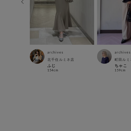
archives
archives
パ
北千住ルミネ店
町田ルミ
ふじ
ちゃこ
154cm
159cm