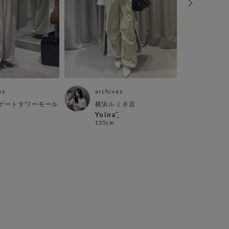
es
archives
arch
ゲートタワーモール
横浜ルミネ店
アミ
Yuina¨̮
ミナ
155cm
151c