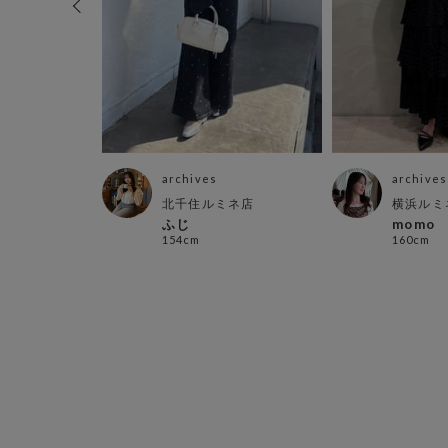
archives
archives
パ
北千住ルミネ店
横浜ルミ
ふじ
momo
154cm
160cm