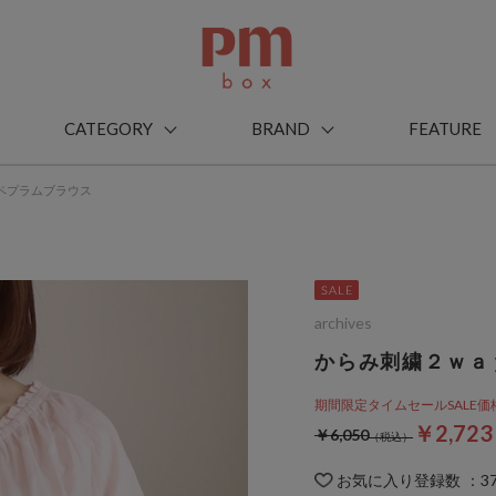
CATEGORY
BRAND
FEATURE
ペプラムブラウス
archives
からみ刺繍２ｗａ
期間限定タイムセールSALE価格から
￥2,72
￥6,050
お気に入り登録数
：
3