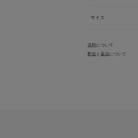
サイズ
送料
について
配送
と
返品
について