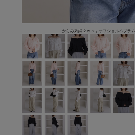
からみ刺繍２ｗａｙオフショルペプラムブ