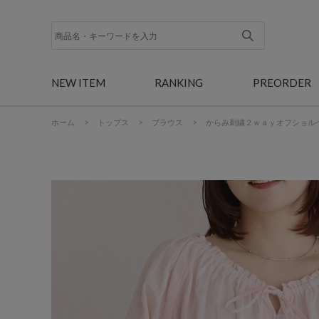
NEW ITEM
RANKING
PREORDER
ホーム
>
トップス
>
ブラウス
>
からみ刺繍２ｗａｙオフショル