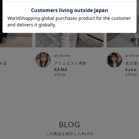
archives
archiv
ネ店
アミュエスト博多
名古屋
KANA
kana
157cm
159cm
BLOG
この商品を紹介したBLOG