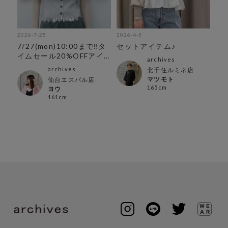
2026-7-25
2026-4-5
202
7/27(mon)10:00まで‼︎タ
セットアイテム♪
人
イムセール20%OFFアイ
archives
テム
archives
北千住ルミネ店
マツモト
仙台エスパル店
165cm
ヨウ
161cm