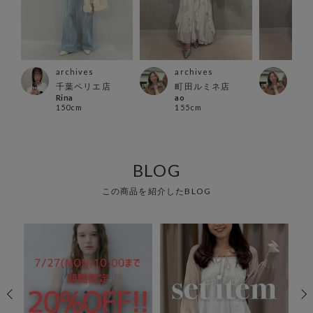
archives
archives
arc
千葉ペリエ店
町田ルミネ店
町田
Rina
ao
ao
150cm
155cm
155
BLOG
この商品を紹介したBLOG