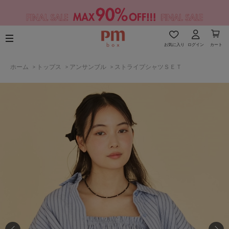
お気に入り
ログイン
カート
ホーム
>
トップス
>
アンサンブル
>
ストライプシャツＳＥＴ