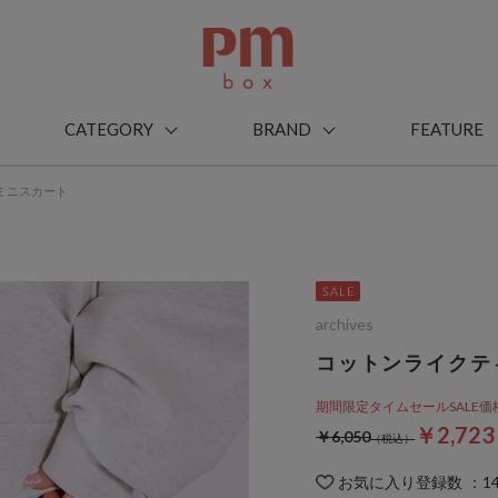
CATEGORY
BRAND
FEATURE
ミニスカート
archives
コットンライクテ
期間限定タイムセールSALE価格から
￥2,72
￥6,050
お気に入り登録数
：
1