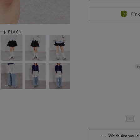
Fin
 BLACK
H