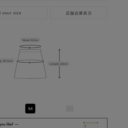
d your size
店舗在庫表示
Waist
62cm
ip
56.5cm
Length
40cm
M