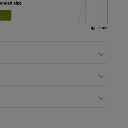
ended size
 on