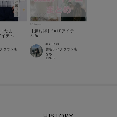
2026-6-1
まだま
【超お得】SALEアイテ
アイテム
ム🎀
archives
クタウン店
越谷レイクタウン店
なち
153cm
HISTORY