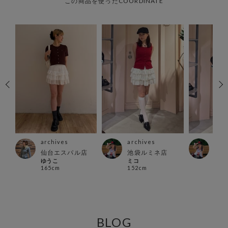
この商品を使ったCOORDINATE
archives
archives
arc
仙台エスパル店
池袋ルミネ店
池袋
ゆうこ
ミコ
ミコ
165cm
152cm
152
BLOG