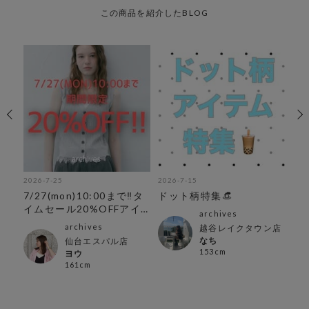
この商品を紹介したBLOG
2026-7-25
2026-7-15
202
Tア
7/27(mon)10:00まで‼︎タ
ドット柄特集👒
レ
イムセール20%OFFアイ
ス
archives
テム
archives
越谷レイクタウン店
なち
仙台エスパル店
153cm
ヨウ
161cm