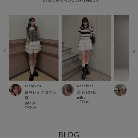
この商品を使ったCOORDINATE
archives
archives
arc
越谷レイクタウン
渋谷109店
町田
miho
ao
店
157cm
155
あいみ
152cm
BLOG