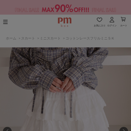
お気に入り
ログイン
カート
ホーム
>
スカート
>
ミニスカート
>
コットンレースフリルミニＳＫ