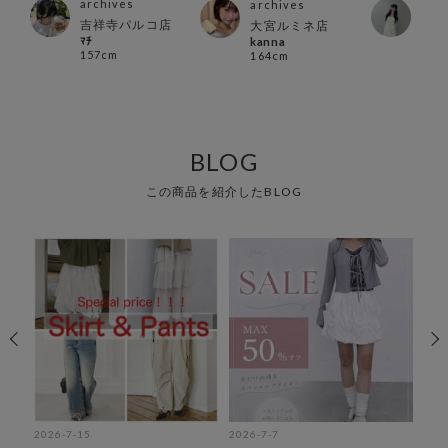
archives
arc
archives
吉祥寺パルコ店
ルク
大宮ルミネ店
ﾏﾁ
サカ
kanna
157cm
159
164cm
BLOG
この商品を紹介したBLOG
2026-7-15
2026-7-7
202