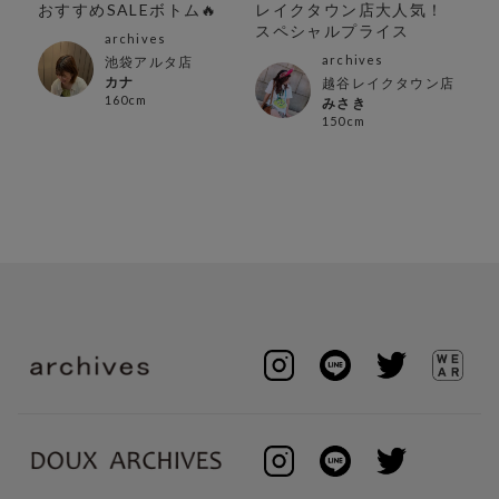
ン
おすすめSALEボトム🔥
レイクタウン店大人気！
ス
スペシャルプライス
archives
archives
池袋アルタ店
カナ
越谷レイクタウン店
160cm
みさき
150cm