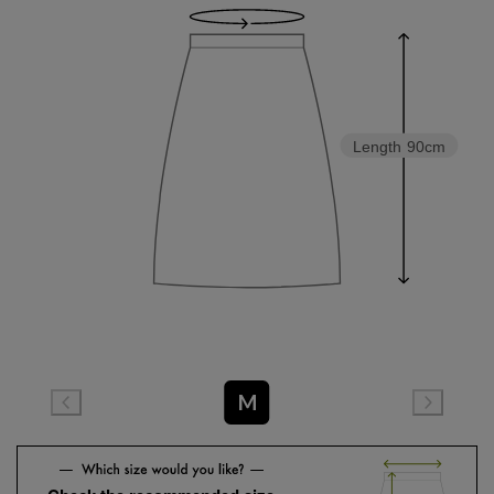
Length
90cm
M