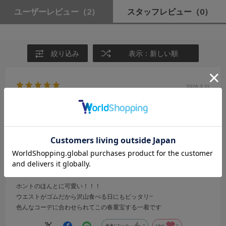
ユーザーレビュー
（2）
スタッフレビュー
（0）
絞り込み
表示：新しい順
2026.3.11
迷うなら買え！
サイズ：M
カラー：OFF WHITE
no name
年代:
10代
性別:
女性
身長:
156～160cm
体型:
ふつう
靴のサイズ:
24cm
普段の服のサイズ:
M
都道府県:
愛知県
ホントのほんとに可愛い！！！
ウエストがゴムだから沢山食べる日にもピッタリ~
色んなコーデに合わせられてこの春重宝する一着です
参考になった
0
Like!
0