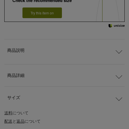
Check the recommended size
Try this item on
商品説明
商品詳細
サイズ
送料
について
配送
と
返品
について