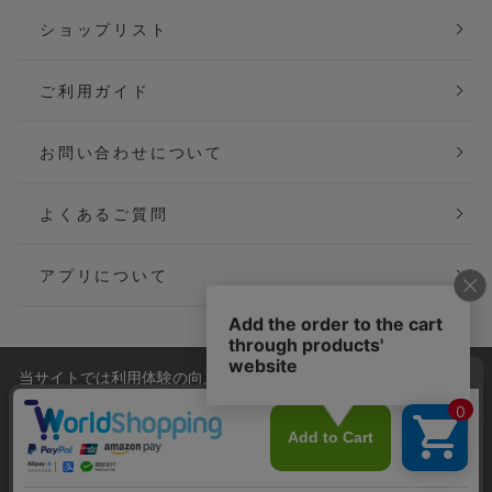
ショップリスト
ご利用ガイド
お問い合わせについて
よくあるご質問
アプリについて
当サイトでは利用体験の向上およびコンテンツの最適な提供、ト
会社概要
特定商取引法に基づく表記
ラフィックの分析を目的としてCookieを使用しています。
サイトの閲覧を継続された場合、Cookieの利用に同意したことも
ご利用規約
個人情報保護方針
のといたします。
詳細については
プライバシーポリシー
をご確認ください。
Copyright(C) P&M co.,ltd All Rights Reserved.