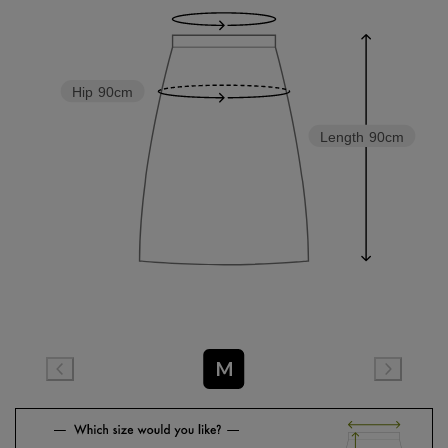
Hip
90cm
Length
90cm
M