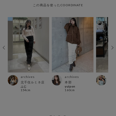
この商品を使ったCOORDINATE
archives
archives
arc
北千住ルミネ店
本部
越谷
ふじ
yuipon
店
154cm
160cm
miiy
152