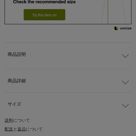
Check the recommended size
Try this item on
商品説明
商品詳細
サイズ
送料
について
配送
と
返品
について