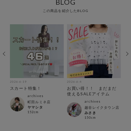
BLOG
この商品を紹介したBLOG
2026-6-19
2026-6-4
202
スカート特集！
お買い得！！ まだまだ
万
！週
使えるSALEアイテム
archives
archives
町田ルミネ店
ヤマシタ
越谷レイクタウン店
152cm
みさき
150cm