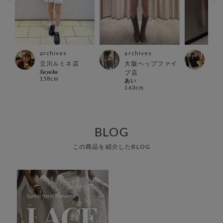
archives
archives
arc
立川ルミネ店
大阪ヘップファイ
大宮
𝑆𝑎𝑦𝑎𝑘𝑎
あや
ブ店
158cm
155
あい
163cm
BLOG
この商品を紹介したBLOG