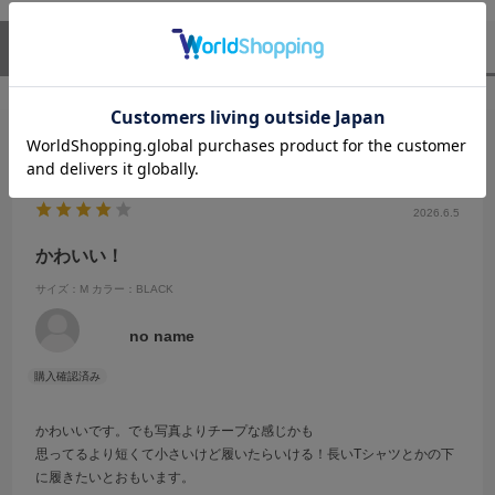
ユーザーレビュー
（1）
スタッフレビュー
（0）
絞り込み
表示：新しい順
2026.6.5
かわいい！
サイズ：M
カラー：BLACK
no name
かわいいです。でも写真よりチープな感じかも
思ってるより短くて小さいけど履いたらいける！長いTシャツとかの下
に履きたいとおもいます。