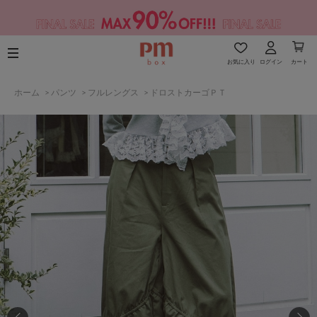
お気に入り
ログイン
カート
ホーム
>
パンツ
>
フルレングス
>
ドロストカーゴＰＴ