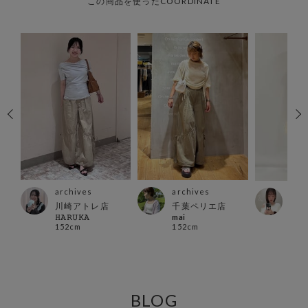
この商品を使ったCOORDINATE
archives
archives
arc
川崎アトレ店
千葉ペリエ店
千葉
𝙷𝙰𝚁𝚄𝙺𝙰
mai
Rina
152cm
152cm
150
BLOG