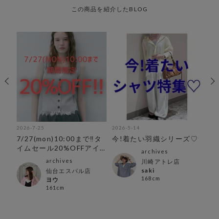
この商品を紹介したBLOG
2026-7-25
2026-5-14
202
7/27(mon)10:00まで‼︎タ
今!着たい羽織シリーズ♡
＼
イムセール20%OFFアイ
archives
テム
archives
川崎アトレ店
saki
仙台エスパル店
168cm
ヨウ
161cm