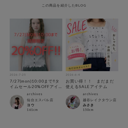
この商品を紹介したBLOG
2026-7-25
2026-6-4
7/27(mon)10:00まで‼︎タ
お買い得！！ まだまだ
イムセール20%OFFアイ
使えるSALEアイテム
テム
archives
archives
仙台エスパル店
越谷レイクタウン店
ヨウ
みさき
161cm
150cm