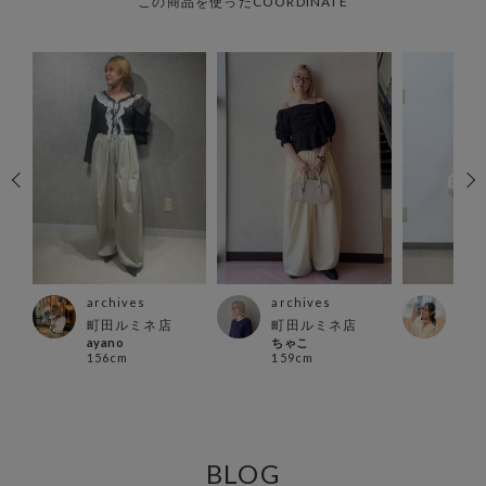
この商品を使ったCOORDINATE
archives
archives
arc
ウン
町田ルミネ店
町田ルミネ店
郡山
ayano
ちゃこ
おと
156cm
159cm
162
BLOG