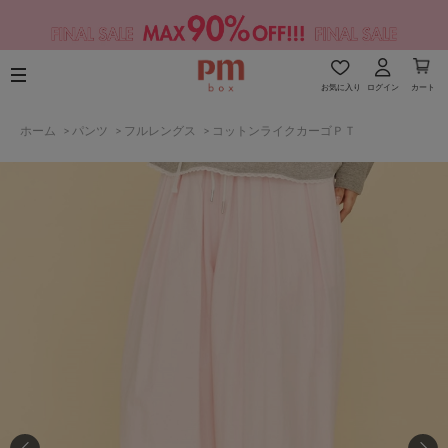
お気に入り
ログイン
カート
ホーム
>
パンツ
>
フルレングス
>
コットンライクカーゴＰＴ