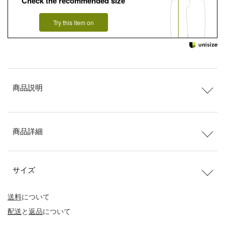
Check the recommended size
Try this item on
商品説明
商品詳細
サイズ
送料
について
配送
と
返品
について