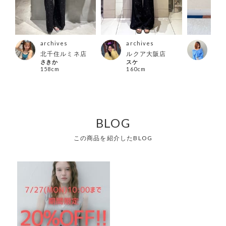
archives
archives
arc
北千住ルミネ店
ルクア大阪店
池袋
さきか
スケ
Hide
158cm
160cm
150
BLOG
この商品を紹介したBLOG