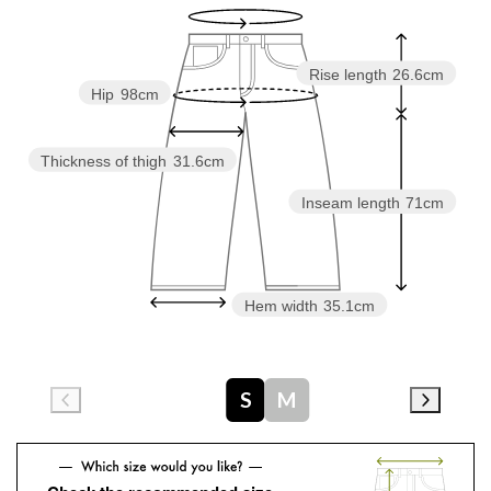
Rise length
26.6cm
Hip
98cm
Thickness of thigh
31.6cm
Inseam length
71cm
Hem width
35.1cm
S
M