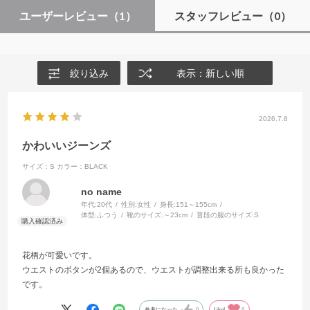
ユーザーレビュー
（1）
スタッフレビュー
（0）
絞り込み
表示：新しい順
2026.7.8
かわいいジーンズ
サイズ：S
カラー：BLACK
no name
年代:
20代
性別:
女性
身長:
151～155cm
体型:
ふつう
靴のサイズ:
～23cm
普段の服のサイズ:
S
花柄が可愛いです。
ウエストのボタンが2個あるので、ウエストが調整出来る所も良かった
です。
参考になった
0
Like!
0