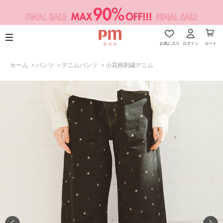
お気に入り
ログイン
カート
ホーム
>
パンツ
>
デニムパンツ
>
小花柄刺繍デニム