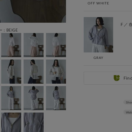
OFF WHITE
F ／
ー：BEIGE
GRAY
Fin
Shou
Widt