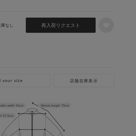
再入荷リクエスト
 在庫なし
d your size
店舗在庫表示
lder width
54cm
Sleeve length
75cm
h
57.5cm