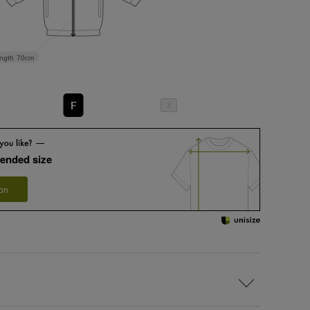
ngth
70cm
F
ended size
 on