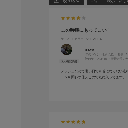
絞り込み
表示：新し
この時期にもってこい！
サイズ：F
カラー：OFF WHITE
saya
年代:
40代
性別:
女性
身長:
1
靴のサイズ:
24cm
普段の服のサ
メッシュなので暑い日でも苦にならない素
ーンを問わず使えるので気に入ってます。