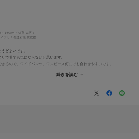
56～160cm
体型:
大柄
イズ:
L
都道府県:
東京都
ょうどよいです。
スリで着ても気にならないと思います。
できるので、ワイドパンツ、ワンピース何にでも合わせやすいです。
グレーの方がオフィスカジュアルでもいけそうだったのでグレーにしました。
続きを読む
㎝くらいありますが絞りを調整すれば前も普通に締められました。丈感としてはお尻