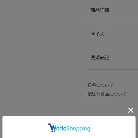
商品詳細
サイズ
洗濯表記
送料
について
配送
と
返品
について