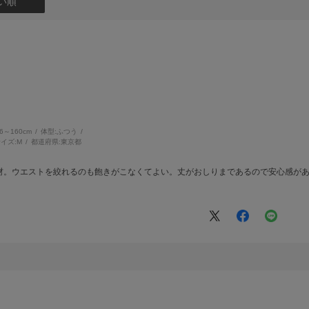
い順
56～160cm
体型:
ふつう
イズ:
M
都道府県:
東京都
材。ウエストを絞れるのも飽きがこなくてよい。丈がおしりまであるので安心感が