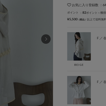
お気に入り登録数
：
6
82
ポイント
：
ポイント～獲得
¥5,500
以上で送料無
F ／
BEIGE
F ／