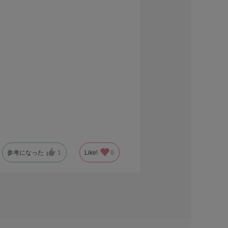
は完全に隠れないですが、少し隠れる程度で
参考になった
1
Like!
0