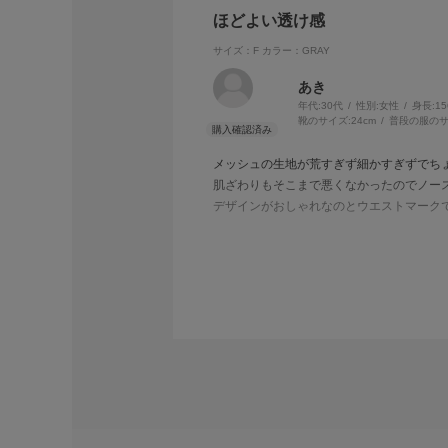
ほどよい透け感
サイズ：F
カラー：GRAY
あき
年代:
30代
性別:
女性
身長:
1
靴のサイズ:
24cm
普段の服のサ
メッシュの生地が荒すぎず細かすぎずでち
肌ざわりもそこまで悪くなかったのでノー
デザインがおしゃれなのとウエストマーク
ベージュ？っぽい色もあって迷いましたが
158㎝で上半身に厚みあり。胸囲も100
安心感があります。