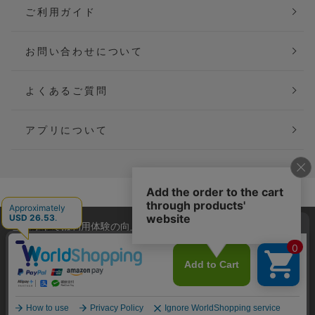
ご利用ガイド
お問い合わせについて
よくあるご質問
アプリについて
会社概要
特定商取引法に基づく表記
当サイトでは利用体験の向上およびコンテンツの最適な提供、ト
ご利用規約
個人情報保護方針
ラフィックの分析を目的としてCookieを使用しています。
サイトの閲覧を継続された場合、Cookieの利用に同意したことも
Copyright(C) P&M co.,ltd All Rights Reserved.
のといたします。
詳細については
プライバシーポリシー
をご確認ください。
承諾する