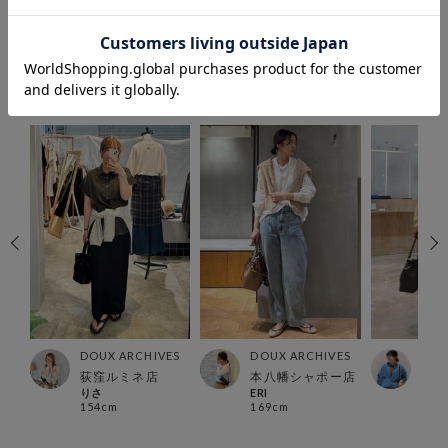
COORDINATE
この商品を使ったCOORDINATE
ES
DOUX ARCHIVES
DOUX ARCHIVES
DOU
荻窪ルミネ店
本八幡シャポー店
福島
りさ
ERI
kiku
154cm
169cm
158