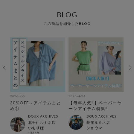
BLOG
この商品を紹介したBLOG
2026-7-5
2026-4-24
202
ラ
30%OFF～アイテムまと
【毎年人気‼︎】ペーパーヤ
【
め①
ーンアイテム特集‼︎
で
TO
DOUX ARCHIVES
DOUX ARCHIVES
北千住ルミネ店
荻窪ルミネ店
いちりほ
ショウマ
156cm