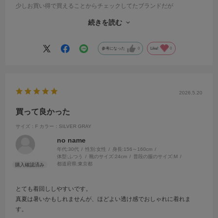
少しお買い得で買えることからチェックしてたブランドだが
以前は1万以下で買えていたのに、安いもので8000とか。
続きを読む
ニットが12000以上くらいになってくると他のセレクト系ブランドのも
のでもいいかと思ってしまう
高く出すなら普通でない、デザイン性あるものが欲しい
参考になった
0
Like!
0
2026.5.20
買って良かった
サイズ：F
カラー：SILVER GRAY
no name
年代:
30代
性別:
女性
身長:
156～160cm
体型:
ふつう
靴のサイズ:
24cm
普段の服のサイズ:
M
都道府県:
東京都
とても着回ししやすいです。
真夏は暑いかもしれませんが、ほどよい透け感でおしゃれに着れま
す。