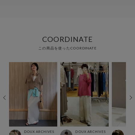
COORDINATE
この商品を使ったCOORDINATE
ES
DOUX ARCHIVES
DOUX ARCHIVES
DOU