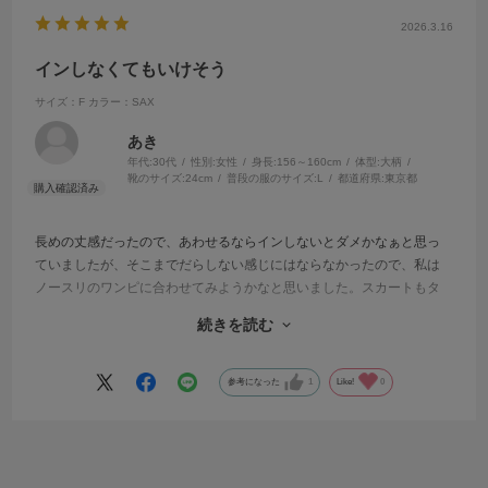
2026.3.16
インしなくてもいけそう
サイズ：F
カラー：SAX
あき
年代:
30代
性別:
女性
身長:
156～160cm
体型:
大柄
靴のサイズ:
24cm
普段の服のサイズ:
L
都道府県:
東京都
長めの丈感だったので、あわせるならインしないとダメかなぁと思っ
ていましたが、そこまでだらしない感じにはならなかったので、私は
ノースリのワンピに合わせてみようかなと思いました。スカートもタ
イトスカートとかなら上とのバランス的に良さそうでした。
続きを読む
襟ぐりも丁度ブラやキャミの紐が見えない程度なので、オフィスで着
てもだらしなく見えないと思いました。
色はサックスにしましたがデニムに合わせても良さげでした。透け感
参考になった
1
Like!
0
もめっちゃ透ける感じじゃないのが良かったです。