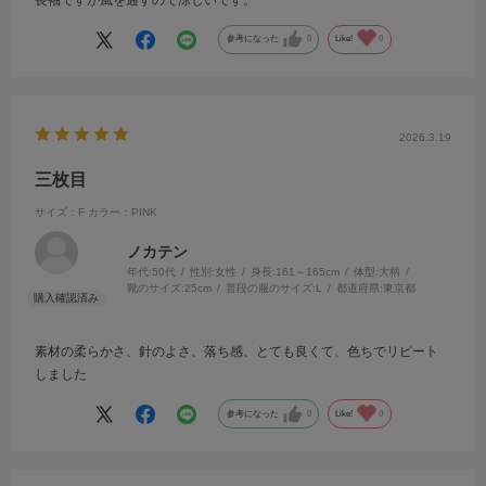
長袖ですが風を通すので涼しいです。
参考になった
0
Like!
0
2026.3.19
三枚目
サイズ：F
カラー：PINK
ノカテン
年代:
50代
性別:
女性
身長:
161～165cm
体型:
大柄
靴のサイズ:
25cm
普段の服のサイズ:
L
都道府県:
東京都
素材の柔らかさ、針のよさ、落ち感、とても良くて、色ちでリピート
しました
参考になった
0
Like!
0