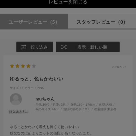
レビューを閉じる
ユーザーレビュー
（5）
スタッフレビュー
（0）
絞り込み
表示：新しい順
2026.5.22
ゆるっと、色もかわいい
サイズ：F
カラー：PINK
muちゃん
年代:
30代
性別:
女性
身長:
166～170cm
体型:
大柄
靴のサイズ:
24cm
普段の服のサイズ:
L
都道府県:
東京都
ゆるっとかわいく着丈も長くて使いやすい
残念なのは前よりニットの値段が高くなったこと。