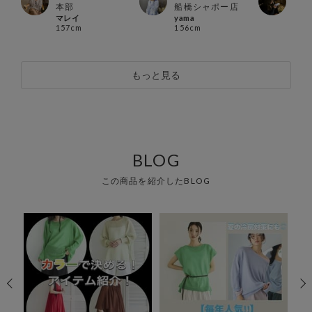
本部
船橋シャポー店
北千
マレイ
yama
Mizu
157cm
156cm
154
もっと見る
BLOG
この商品を紹介したBLOG