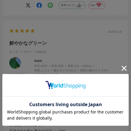
参考になった
0
Like!
0
2026.5.18
鮮やかなグリーン
サイズ：F
カラー：GREEN
non
年代:
50代
性別:
女性
身長:
161～165cm
体型:
ふつう
靴のサイズ:
24cm
普段の服のサイズ:
M
都道府県:
神奈川県
暑くなってきたけど、鮮やかなグリーンがさわやかな気持ちになり気
分を上げてくれます。