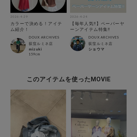
2026-4-29
2026-4-24
202
カラーで決める！アイテ
【毎年人気‼︎】ペーパーヤ
【
ム紹介！
ーンアイテム特集‼︎
あ
ピ
DOUX ARCHIVES
DOUX ARCHIVES
荻窪ルミネ店
荻窪ルミネ店
mizuki
ショウマ
159cm
このアイテムを使ったMOVIE